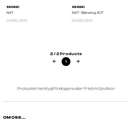
3.495 DKK
3.495 DKK
SENSEI
SENSEI
NXT
NXT - Blending 40T
2 / 2 Products
1
Produkter
Verktyg
Företagare eller Frisör
Köpvillkor
OM OSS...