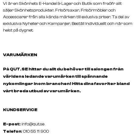
Vi är en Skönhets E-Handel & Lager och Butik som fraöfr allt
säljer Skönhetsprodukter, Frisörsaxar, Frisörmöbler och
Accessoarer från alla kända märken till exlusiva priser. Ta del av
exklusiva Nyheter och Kampanjer, Beställ individuellt och när som
helst på dygnet.
VARUMÄRKEN
På QUT.SE hittar du allt du behöver till salongen från
världens ledande varumärken till spännande
nykomlingar inom branchen! Hitta dina favoriter bland
vårt breda utbud av varumärken.
KUNDSERVICE
E-post:
info@qut.se
Telefon
: 010 55 11 900