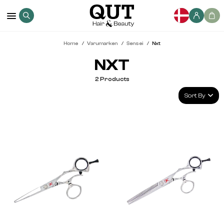
Home
Varumarken
Sensei
Nxt
NXT
2
Products
Sort By