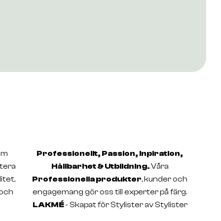
dem
Professionellt, Passion, Inpiration,
stera
Hållbarhet & Utbildning.
Våra
itet,
Professionella produkter
, kunder och
 och
engagemang gör oss till experter på färg.
LAKMÉ
- Skapat för Stylister av Stylister