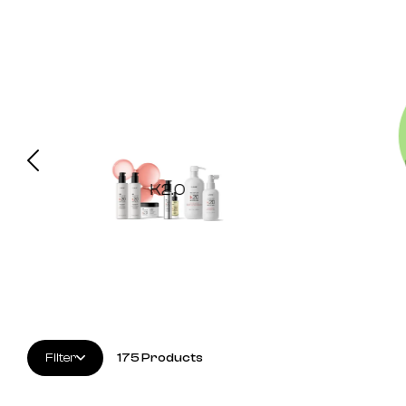
K2.0
Filter
175
Products