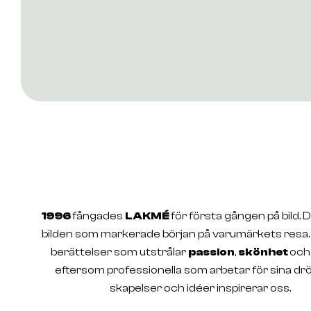
1996
fångades
LAKMÉ
för första gången på bild. 
bilden som markerade början på varumärkets resa. V
berättelser som utstrålar
passion
,
skönhet
oc
eftersom professionella som arbetar för sina d
skapelser och idéer inspirerar oss.