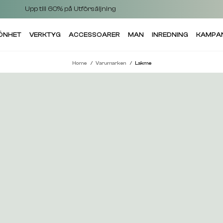
Upp till 60% på Utförsäljning
KÖNHET
VERKTYG
ACCESSOARER
MAN
INREDNING
KAMPA
Home
Varumarken
Lakme