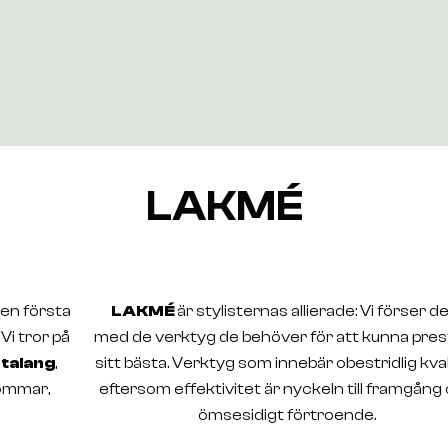
LAKMÉ
Den första
LAKMÉ
är stylisternas allierade: Vi förser 
i tror på
med de verktyg de behöver för att kunna pre
h
talang
,
sitt bästa. Verktyg som innebär obestridlig kval
römmar,
eftersom effektivitet är nyckeln till framgång
ömsesidigt förtroende.