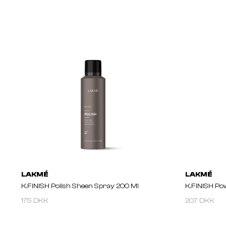
LAKMÉ
LAKMÉ
K.FINISH Polish Sheen Spray 200 Ml
K.FINISH Po
175 DKK
207 DKK