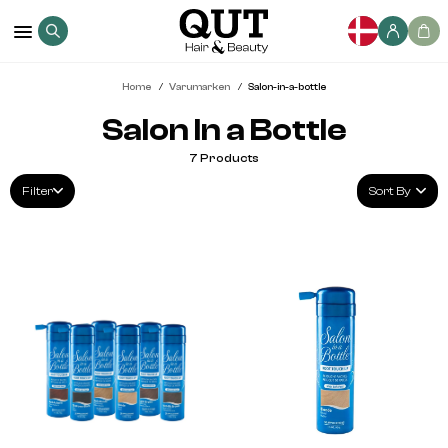
Home
Varumarken
Salon-in-a-bottle
Salon In a Bottle
7
Products
Filter
Sort By