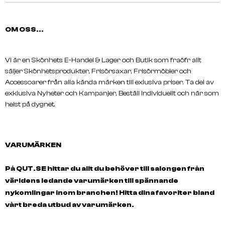
OM OSS...
Vi är en Skönhets E-Handel & Lager och Butik som fraöfr allt
säljer Skönhetsprodukter, Frisörsaxar, Frisörmöbler och
Accessoarer från alla kända märken till exlusiva priser. Ta del av
exklusiva Nyheter och Kampanjer, Beställ individuellt och när som
helst på dygnet.
VARUMÄRKEN
På QUT.SE hittar du allt du behöver till salongen från
världens ledande varumärken till spännande
nykomlingar inom branchen! Hitta dina favoriter bland
vårt breda utbud av varumärken.