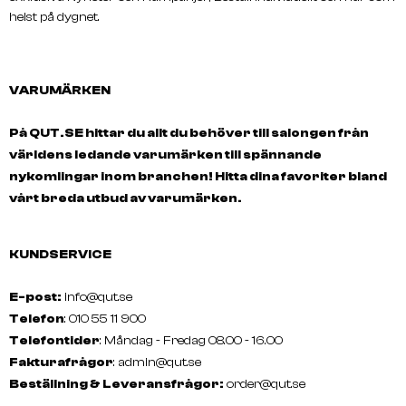
helst på dygnet.
VARUMÄRKEN
På QUT.SE hittar du allt du behöver till salongen från
världens ledande varumärken till spännande
nykomlingar inom branchen! Hitta dina favoriter bland
vårt breda utbud av varumärken.
KUNDSERVICE
E-post:
info@qut.se
Telefon
: 010 55 11 900
Telefontider
: Måndag - Fredag 08.00 - 16.00
Fakturafrågor
:
admin@qut.se
Beställning & Leveransfrågor:
order@qut.se