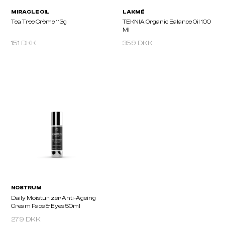
151 DKK
359 DKK
MIRACLE OIL
LAKMÉ
Tea Tree Crème 113g
TEKNIA Organic Balance 
Ml
279 DKK