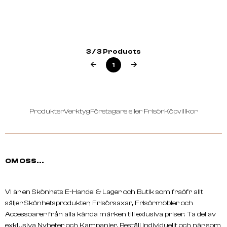
NOSTRUM
Daily Moisturizer Anti-Ageing
3 / 3 Products
Cream Face & Eyes 50ml
1
Produkter
Verktyg
Företagare eller Frisör
Köpvillkor
OM OSS...
Vi är en Skönhets E-Handel & Lager och Butik som fraöfr allt
säljer Skönhetsprodukter, Frisörsaxar, Frisörmöbler och
Accessoarer från alla kända märken till exlusiva priser. Ta del av
exklusiva Nyheter och Kampanjer, Beställ individuellt och när som