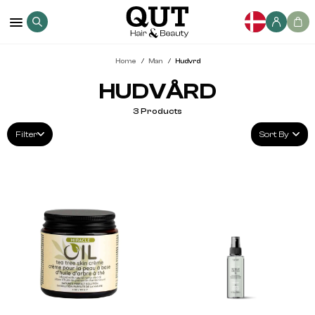
Home
Man
Hudvrd
HUDVÅRD
3
Products
Filter
Sort By