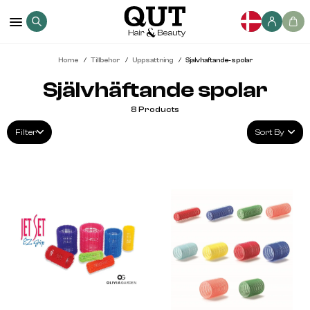
Home
Tillbehor
Uppsattning
Sjalvhaftande-spolar
Självhäftande spolar
8
Products
Filter
Sort By