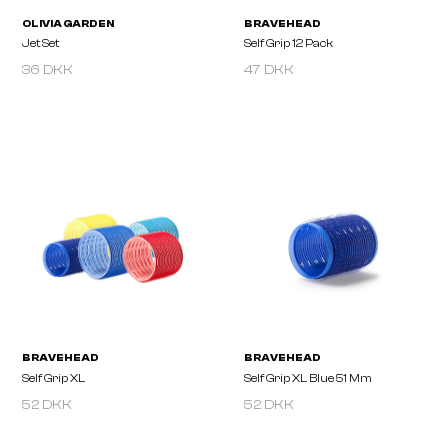
36 DKK
47 DKK
OLIVIA GARDEN
BRAVEHEAD
Jet Set
Self Grip 12 Pack
52 DKK
52 DKK