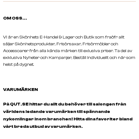
OM OSS...
Vi är en Skönhets E-Handel & Lager och Butik som fraöfr allt
säljer Skönhetsprodukter, Frisörsaxar, Frisörmöbler och
Accessoarer från alla kända märken till exlusiva priser. Ta del av
exklusiva Nyheter och Kampanjer, Beställ individuellt och när som
helst på dygnet.
VARUMÄRKEN
På QUT.SE hittar du allt du behöver till salongen från
världens ledande varumärken till spännande
nykomlingar inom branchen! Hitta dina favoriter bland
vårt breda utbud av varumärken.