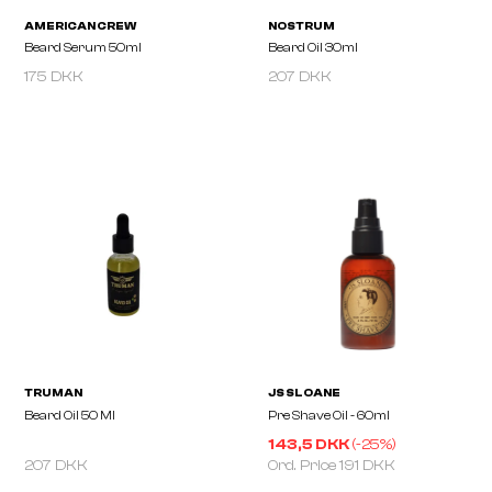
175 DKK
207 DKK
AMERICAN CREW
NOSTRUM
Beard Serum 50ml
Beard Oil 30ml
143,5 DKK
(-
25
%)
207 DKK
Ord. Price
191 DKK