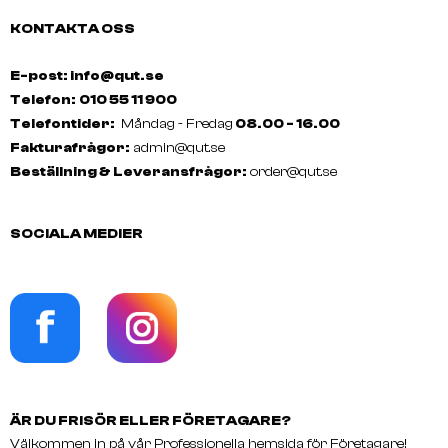
KONTAKTA OSS
E-post: info@qut.se
Telefon:
010 55 11 900
Telefontider:
Måndag - Fredag
08.00 - 16.00
Fakturafrågor:
admin@qut.se
Beställning & Leveransfrågor:
order@qut.se
SOCIALA MEDIER
ÄR DU FRISÖR ELLER FÖRETAGARE?
Välkommen in på vår Professionella hemsida för Företagare!