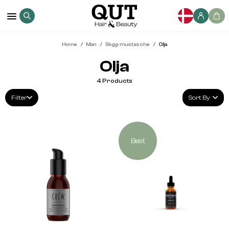
Home
Man
Skgg-mustasche
Olja
Olja
4
Products
Filter
Sort By
Best