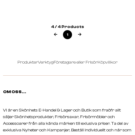
TRUMAN
JS SLOANE
Beard Oil 50 Ml
Pre Shave Oil - 60ml
4 / 4 Products
1
Produkter
Verktyg
Företagare eller Frisör
Köpvillkor
OM OSS...
Vi är en Skönhets E-Handel & Lager och Butik som fraöfr allt
säljer Skönhetsprodukter, Frisörsaxar, Frisörmöbler och
Accessoarer från alla kända märken till exlusiva priser. Ta del av
exklusiva Nyheter och Kampanjer, Beställ individuellt och när som