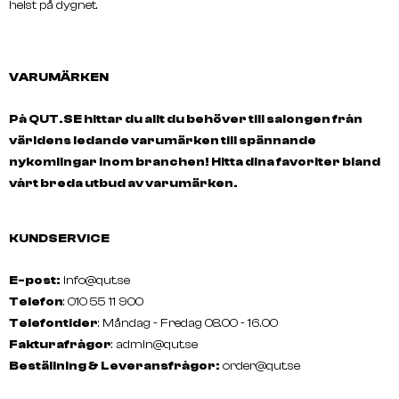
helst på dygnet.
VARUMÄRKEN
På QUT.SE hittar du allt du behöver till salongen från
världens ledande varumärken till spännande
nykomlingar inom branchen! Hitta dina favoriter bland
vårt breda utbud av varumärken.
KUNDSERVICE
E-post:
info@qut.se
Telefon
: 010 55 11 900
Telefontider
: Måndag - Fredag 08.00 - 16.00
Fakturafrågor
:
admin@qut.se
Beställning & Leveransfrågor:
order@qut.se