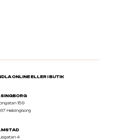
DLA ONLINE ELLER I BUTIK
LSINGBORG
nongatan 159
67 Helsingborg
LMSTAD
usgatan 4