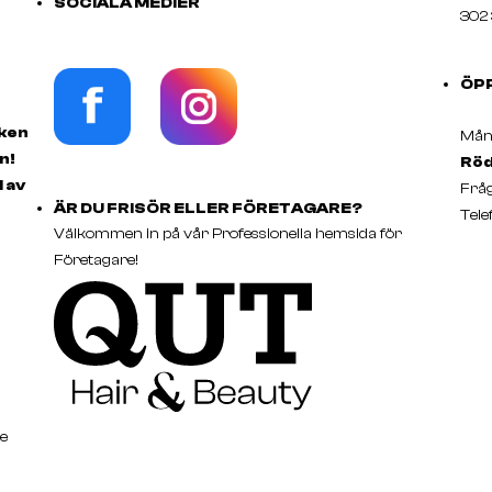
SOCIALA MEDIER
302 
ÖP
rken
Månd
n!
Röd
d av
Fråg
ÄR DU FRISÖR ELLER FÖRETAGARE?
Tele
Välkommen in på vår Professionella hemsida för
Företagare!
e