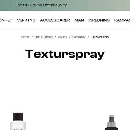
Upp till 60% på Utförsäljning
KÖNHET
VERKTYG
ACCESSOARER
MAN
INREDNING
KAMPA
Home
Har-skonhet
Styling
Harspray
Texturspray
Texturspray