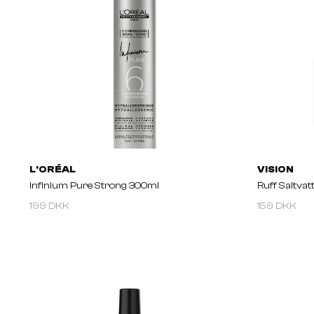
L'ORÉAL
VISION
Infinium Pure Strong 300ml
Ruff Saltva
199 DKK
159 DKK