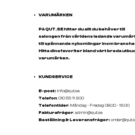
VARUMÄRKEN
På QUT.SE hittar du allt du behöver till
salongen från världens ledande varumä
till spännande nykomlingar inom branche
Hitta dina favoriter bland vårt breda utbu
varumärken.
KUNDSERVICE
E-post:
info@qut.se
Telefon
: 010 55 11 900
Telefontider
: Måndag - Fredag 08.00 - 16.00
Fakturafrågor
:
admin@qut.se
Beställning & Leveransfrågor:
order@qut.s