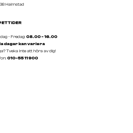
38 Halmstad
PETTIDER
ag - Fredag:
08.00 - 16.00
a dagar kan variera
a? Tveka inte att höra av dig!
fon:
010-55 11 900