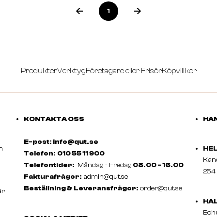
1
Produkter
Verktyg
Företagare eller Frisör
Köpvillkor
KONTAKTA OSS
HAN
E-post: info@qut.se
m
HE
Telefon:
010 55 11 900
Ka
Telefontider:
Måndag - Fredag
08.00 - 16.00
254 
Fakturafrågor:
admin@qut.se
Beställning & Leveransfrågor:
order@qut.se
är
HA
Boh