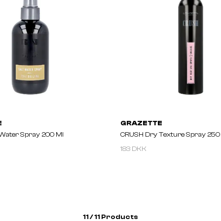
E
GRAZETTE
Water Spray 200 Ml
CRUSH Dry Texture Spray 250
183 DKK
11 / 11 Products