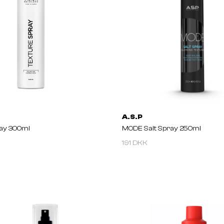
A.S.P
ray 300ml
MODE Salt Spray 250ml
191 DKK