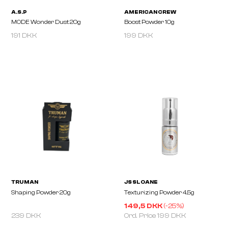
191 DKK
199 DKK
A.S.P
AMERICAN CREW
MODE Wonder Dust 20g
Boost Powder 10g
149,5 DKK
(-
25
%)
239 DKK
Ord. Price
199 DKK