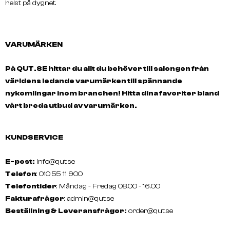
helst på dygnet.
VARUMÄRKEN
På QUT.SE hittar du allt du behöver till salongen från
världens ledande varumärken till spännande
nykomlingar inom branchen! Hitta dina favoriter bland
vårt breda utbud av varumärken.
KUNDSERVICE
E-post:
info@qut.se
Telefon
: 010 55 11 900
Telefontider
: Måndag - Fredag 08.00 - 16.00
Fakturafrågor
:
admin@qut.se
Beställning & Leveransfrågor:
order@qut.se