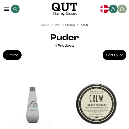
Home
Man
Styling
Puder
Puder
4
Products
Filter
Sort By