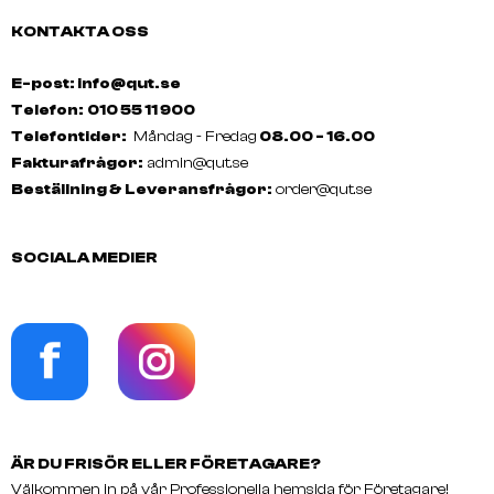
KONTAKTA OSS
E-post: info@qut.se
Telefon:
010 55 11 900
Telefontider:
Måndag - Fredag
08.00 - 16.00
Fakturafrågor:
admin@qut.se
Beställning & Leveransfrågor:
order@qut.se
SOCIALA MEDIER
ÄR DU FRISÖR ELLER FÖRETAGARE?
Välkommen in på vår Professionella hemsida för Företagare!