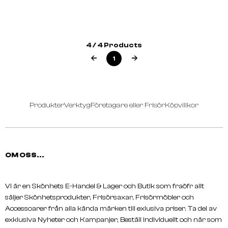
TRUMAN
JS SLOANE
Shaping Powder 20g
Texturizing Powder 4,5
4 / 4 Products
1
Produkter
Verktyg
Företagare eller Frisör
Köpvillkor
OM OSS...
Vi är en Skönhets E-Handel & Lager och Butik som fraöfr allt
säljer Skönhetsprodukter, Frisörsaxar, Frisörmöbler och
Accessoarer från alla kända märken till exlusiva priser. Ta del av
exklusiva Nyheter och Kampanjer, Beställ individuellt och när som