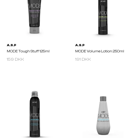
159 DKK
191 DKK
A.S.P
A.S.P
MODE Revive Me Dry Shampoo
MODE Root Boost 200m
300ml