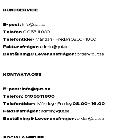
Applicator Bottle - 250ml
SUPER SMOOTH Aftercar
KUNDSERVICE
E-post:
info@qut.se
Telefon
: 010 55 11 900
Telefontider
: Måndag - Fredag 08.00 - 16.00
Fakturafrågor
:
admin@qut.se
Beställning & Leveransfrågor:
order@qut.se
KONTAKTA OSS
E-post: info@qut.se
Telefon:
010 55 11 900
Telefontider:
Måndag - Fredag
08.00 - 16.00
Fakturafrågor:
admin@qut.se
A.S.P
A.S.P
Beställning & Leveransfrågor:
order@qut.se
SYSTEM BLONDE Anti Yellow Kit
VITAPLEX Aftercare Kit
SOCIALA MEDIER