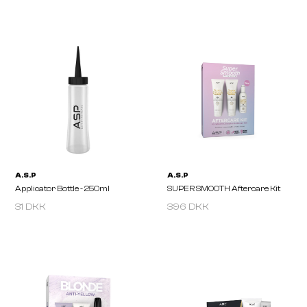
A.S.P
A.S.P
MODE Tough Stuff 125ml
MODE Volume Lotion 2
31 DKK
396 DKK