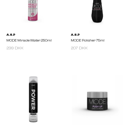
Masque 275ml
Cleanser 275ml
239 DKK
207 DKK
A.S.P
A.S.P
MODE Curl Cream 125ml
MODE Miracle Mist 250