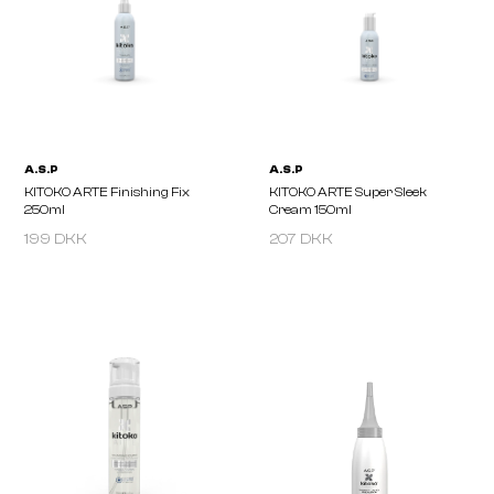
A.S.P
A.S.P
KITOKO ARTE Crystal Clear
KITOKO ARTE Curl Boost
Sculpting Wax 75ml
Cream 150ml
199 DKK
207 DKK