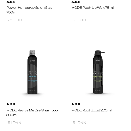
175 DKK
191 DKK
A.S.P
A.S.P
MODE Miracle Water 250ml
MODE Polisher 75ml
191 DKK
191 DKK