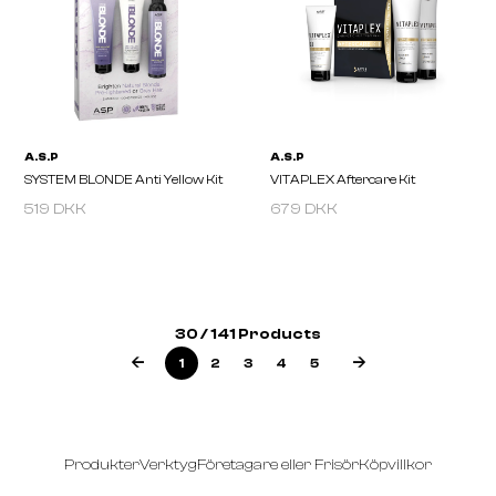
A.S.P
A.S.P
MODE Wax Works 200ml
MODE Wonder Dust 20
519 DKK
679 DKK
30 / 141 Products
1
2
3
4
5
Produkter
Verktyg
Företagare eller Frisör
Köpvillkor