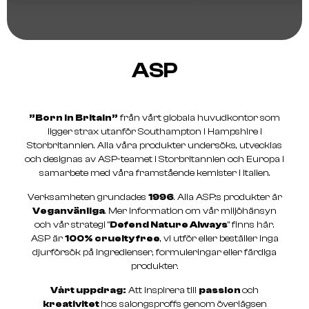
ASP
”Born in Britain”
från vårt globala huvudkontor som
ligger strax utanför Southampton i Hampshire i
Storbritannien. Alla våra produkter undersöks, utvecklas
och designas av ASP-teamet i Storbritannien och Europa i
samarbete med våra framstående kemister i Italien.
Verksamheten grundades
1996
. Alla ASP:s produkter är
Veganvänliga
. Mer information om vår miljöhänsyn
och vår strategi ”
Defend Nature Always
” finns här.
ASP är
100% cruelty free
, vi utför eller beställer inga
djurförsök på ingredienser, formuleringar eller färdiga
produkter.
Vårt uppdrag:
Att inspirera till
passion
och
kreativitet
hos salongsproffs genom överlägsen