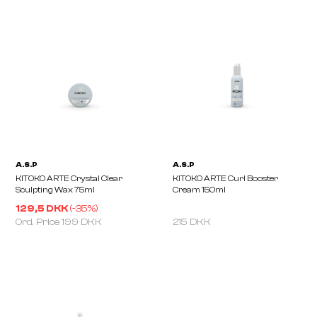
129,5 DKK
(-
35
%)
Ord. Price
199 DKK
215 DKK