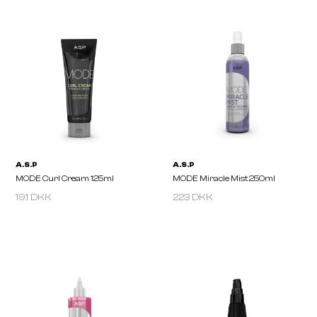
KITOKO Volume Enhance Active
KITOKO Volume Enhance
Treatment 250ml
In Treatment 250ml
191 DKK
223 DKK
A.S.P
A.S.P
MODE Suncare Active Hair
MODE Suncare Hair Bo