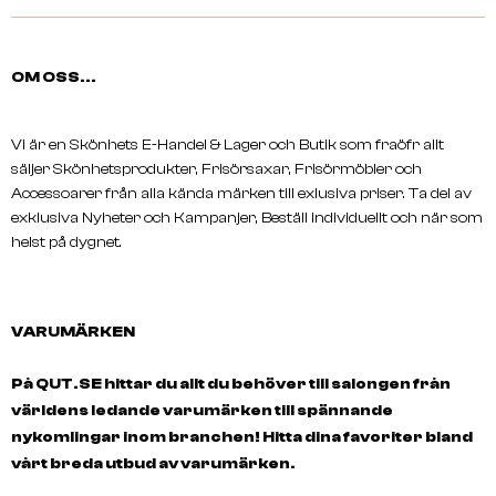
A.S.P
A.S.P
PH Rebalancer 250ml
Porosity Equaliser 250
OM OSS...
Vi är en Skönhets E-Handel & Lager och Butik som fraöfr allt
säljer Skönhetsprodukter, Frisörsaxar, Frisörmöbler och
Accessoarer från alla kända märken till exlusiva priser. Ta del av
exklusiva Nyheter och Kampanjer, Beställ individuellt och när som
helst på dygnet.
VARUMÄRKEN
På QUT.SE hittar du allt du behöver till salongen från
världens ledande varumärken till spännande
nykomlingar inom branchen! Hitta dina favoriter bland
vårt breda utbud av varumärken.
A.S.P
A.S.P