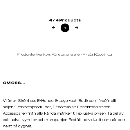
SEMPERGUARD
SEMPERGUARD
4 / 4 Products
Nitrile Powder Free
Sapphire Nitrile XP
1
Produkter
Verktyg
Företagare eller Frisör
Köpvillkor
OM OSS...
Vi är en Skönhets E-Handel & Lager och Butik som fraöfr allt
säljer Skönhetsprodukter, Frisörsaxar, Frisörmöbler och
Accessoarer från alla kända märken till exlusiva priser. Ta del av
exklusiva Nyheter och Kampanjer, Beställ individuellt och när som
helst på dygnet.