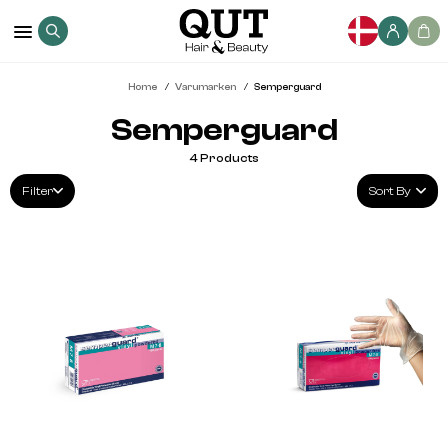
Home
Varumarken
Semperguard
Semperguard
4
Products
Filter
Sort By