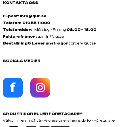
KONTAKTA OSS
E-post: info@qut.se
Telefon:
010 55 11 900
Telefontider:
Måndag - Fredag
08.00 - 16.00
Fakturafrågor:
admin@qut.se
Beställning & Leveransfrågor:
order@qut.se
SOCIALA MEDIER
ÄR DU FRISÖR ELLER FÖRETAGARE?
Välkommen in på vår Professionella hemsida för Företagare!