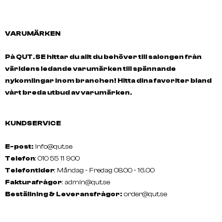
VARUMÄRKEN
På QUT.SE hittar du allt du behöver till salongen från
världens ledande varumärken till spännande
nykomlingar inom branchen! Hitta dina favoriter bland
vårt breda utbud av varumärken.
KUNDSERVICE
E-post:
info@qut.se
Telefon
: 010 55 11 900
Telefontider
: Måndag - Fredag 08.00 - 16.00
Fakturafrågor
:
admin@qut.se
Beställning & Leveransfrågor:
order@qut.se