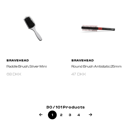
BRAVEHEAD
BRAVEHEAD
Copper Cushion Boar/nylon
Copper Tunnel Brush
68 DKK
47 DKK
30 / 101 Products
1
2
3
4
BRAVEHEAD
BRAVEHEAD
Double Brush, Antistatic
Double Brush, Original