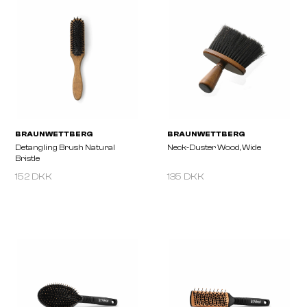
BRAVEHEAD
BRAUN WETTBERG
BLACKLINE Styling Brush 9-
Blow Brush Metallic Pin
Row
152 DKK
135 DKK