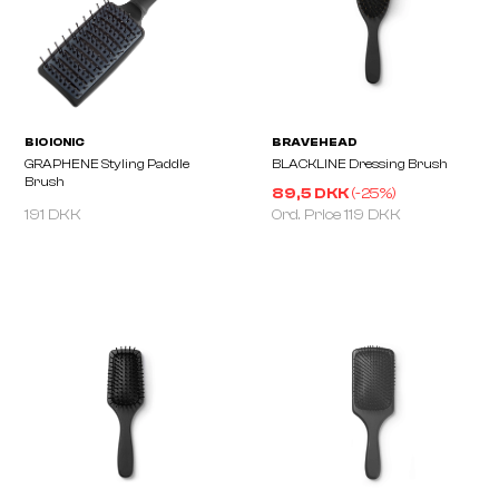
89,5 DKK
(-
25
%)
191 DKK
Ord. Price
119 DKK
BRAVEHEAD
BRAVEHEAD
Rosé Detangling Brush
Rosé Thermal Paddle B