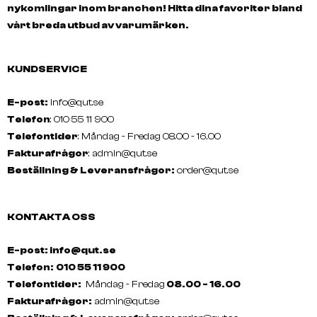
nykomlingar inom branchen! Hitta dina favoriter bland
vårt breda utbud av varumärken.
KUNDSERVICE
E-post:
info@qut.se
Telefon
: 010 55 11 900
Telefontider
: Måndag - Fredag 08.00 - 16.00
Fakturafrågor
:
admin@qut.se
Beställning & Leveransfrågor:
order@qut.se
BRAVEHEAD
BRAVEHEAD
KONTAKTA OSS
Paddle Brush, Silver Mini
Round Brush Antistati
E-post: info@qut.se
Telefon:
010 55 11 900
Telefontider:
Måndag - Fredag
08.00 - 16.00
Fakturafrågor:
admin@qut.se