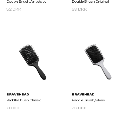
52 DKK
39 DKK
BRAUN WETTBERG
BRAUN WETTBERG
Detangling Brush Natural
Neck-Duster Wood, Wid
Bristle
71 DKK
79 DKK