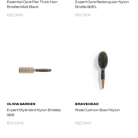
132 DKK
191 DKK
OLIVIA GARDEN
OLIVIA GARDEN
Essential Care Flex Thick Hair
Expert Care Rectangula
Bristles Matt Black
Bristle G&B L
159 DKK
132 DKK