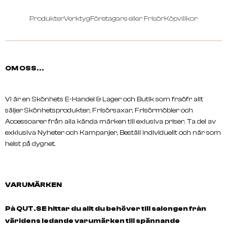
Produkter
Verktyg
Företagare eller Frisör
Köpvillkor
OM OSS...
Vi är en Skönhets E-Handel & Lager och Butik som fraöfr allt
säljer Skönhetsprodukter, Frisörsaxar, Frisörmöbler och
Accessoarer från alla kända märken till exlusiva priser. Ta del av
exklusiva Nyheter och Kampanjer, Beställ individuellt och när som
helst på dygnet.
BRAVEHEAD
BRAVEHEAD
VARUMÄRKEN
Paddle Brush, Classic
Paddle Brush, Silver
På QUT.SE hittar du allt du behöver till salongen från
världens ledande varumärken till spännande