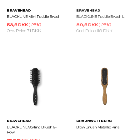
53,5 DKK
(-
25
%)
89,5 DKK
(-
25
%)
Ord. Price
71 DKK
Ord. Price
119 DKK
BIO IONIC
BRAVEHEAD
GRAPHENE Styling Paddle
BLACKLINE Dressing B
Brush