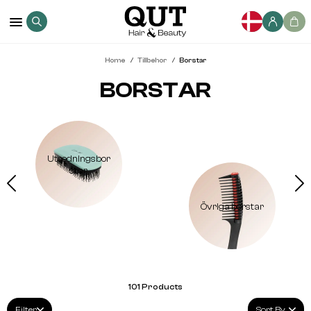
Home
Tillbehor
Borstar
BORSTAR
Utredningsbor
star
Övriga borstar
101
Products
Filter
Sort By