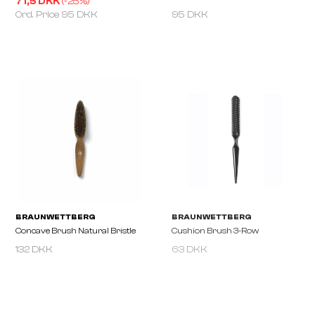
71,5 DKK
(-
25
%)
Ord. Price
95 DKK
95 DKK
BRAVEHEAD
BRAVEHEAD
BLACKLINE Mini Paddle Brush
BLACKLINE Paddle Brus
132 DKK
63 DKK