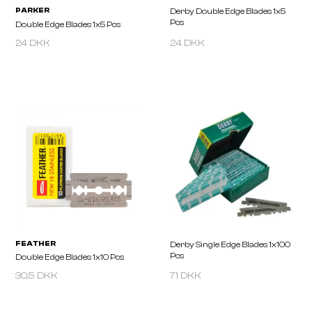
24 DKK
24 DKK
OMEGA
JAGUAR
Alum Stick 60g
JT1/JT3 Orca Blades 10p
30,5 DKK
71 DKK