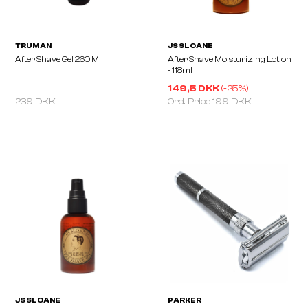
After Shave Balm Face & Scalp
Shaving Gel 260 Ml
100ml
149,5 DKK
(-
25
%)
239 DKK
Ord. Price
199 DKK
TRUMAN
JS SLOANE
After Shave Gel 260 Ml
After Shave Moisturizin
- 118ml