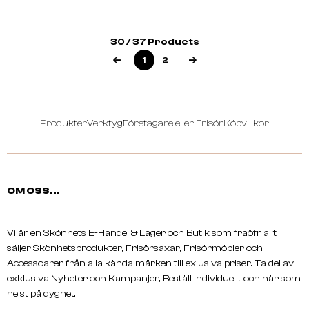
Shark Double Edge Blades 1x5
Astra Double Edge Blade
30 / 37 Products
Pcs
Pcs
1
2
Produkter
Verktyg
Företagare eller Frisör
Köpvillkor
OM OSS...
Vi är en Skönhets E-Handel & Lager och Butik som fraöfr allt
säljer Skönhetsprodukter, Frisörsaxar, Frisörmöbler och
Accessoarer från alla kända märken till exlusiva priser. Ta del av
exklusiva Nyheter och Kampanjer, Beställ individuellt och när som
helst på dygnet.
PARKER
Derby Double Edge Blade