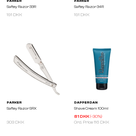
191 DKK
191 DKK
PARKER
PARKER
Saftey Razor 26C
Saftey Razor 31R
81 DKK
(-
30
%)
303 DKK
Ord. Price
116 DKK