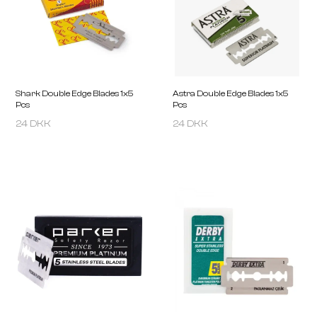
PARKER
DAPPER DAN
Saftey Razor SRX
Shave Cream 100ml
24 DKK
24 DKK