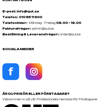
KONTAKTA OSS
E-post: info@qut.se
Telefon:
010 55 11 900
Telefontider:
Måndag - Fredag
08.00 - 16.00
Fakturafrågor:
admin@qut.se
Beställning & Leveransfrågor:
order@qut.se
SOCIALA MEDIER
ÄR DU FRISÖR ELLER FÖRETAGARE?
Välkommen in på vår Professionella hemsida för Företagare!