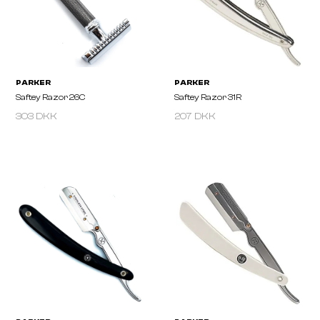
303 DKK
207 DKK
PARKER
PARKER
Saftey Razor 65R
Saftey Razor 29L