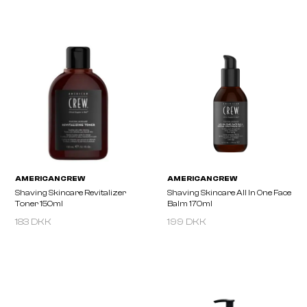
AMERICAN CREW
AMERICAN CREW
Shave Lather Shave Cream
Shaving Skincare Precis
150ml
Shave Gel 450ml
183 DKK
199 DKK