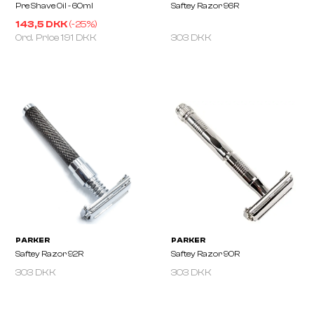
143,5 DKK
(-
25
%)
Ord. Price
191 DKK
303 DKK
JS SLOANE
PARKER
303 DKK
303 DKK
Pre Shave Oil - 60ml
Saftey Razor 96R