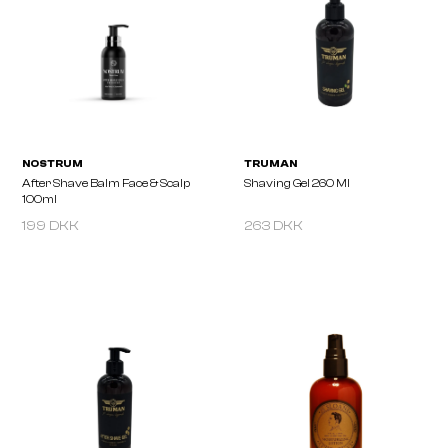
AMERICAN CREW
AMERICAN CREW
Shaving Skincare Revitalizer
Shaving Skincare All In 
Toner 150ml
Balm 170ml
199 DKK
263 DKK
NOSTRUM
TRUMAN