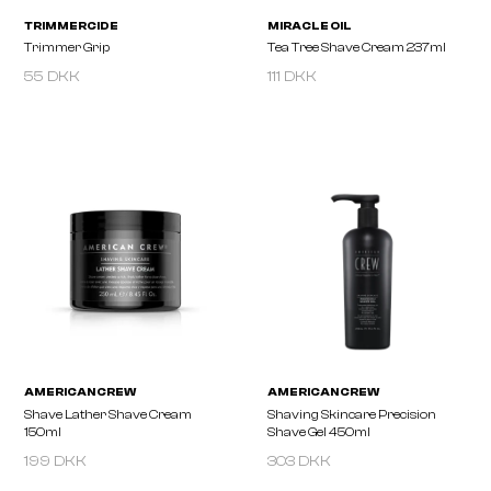
55 DKK
111 DKK
TRIMMERCIDE
MIRACLE OIL
Trimmer Grip
Tea Tree Shave Cream 
199 DKK
303 DKK