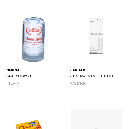
PARKER
PARKER
Saftey Razor 33R
Saftey Razor 34R
71 DKK
103 DKK