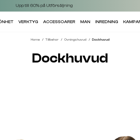
Upp till 60% på Utförsäljning
KÖNHET
VERKTYG
ACCESSOARER
MAN
INREDNING
KAMPA
Home
Tillbehor
Ovningshuvud
Dockhuvud
Dockhuvud