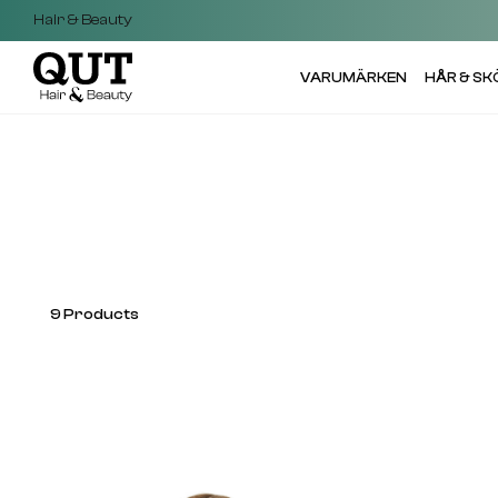
Hair & Beauty
VARUMÄRKEN
HÅR & S
9
Products