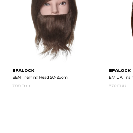
EFALOCK
EFALOCK
BEN Training Head 20-25cm
EMILIA Trai
799 DKK
572 DKK