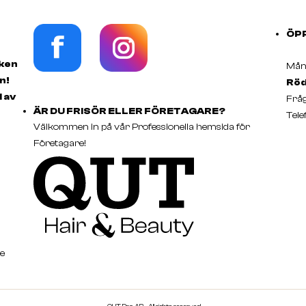
ÖP
rken
Månd
n!
Röd
d av
Fråg
ÄR DU FRISÖR ELLER FÖRETAGARE?
Tele
Välkommen in på vår Professionella hemsida för
Företagare!
e