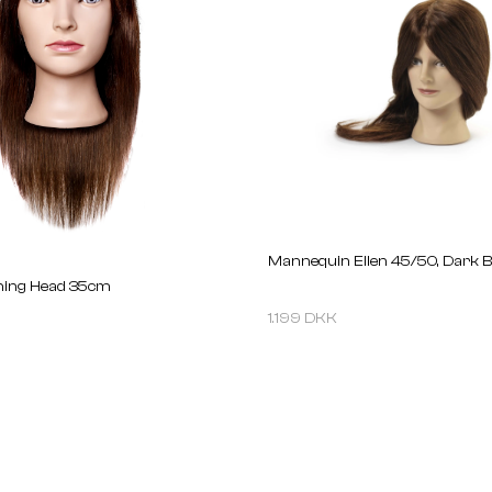
Mannequin Ellen 45/50, Dark 
ning Head 35cm
1.199 DKK