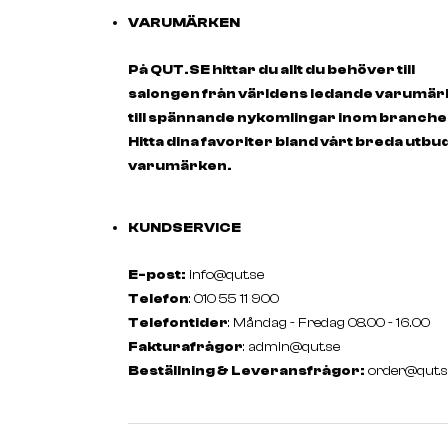
VARUMÄRKEN
På QUT.SE hittar du allt du behöver till
salongen från världens ledande varumä
till spännande nykomlingar inom branche
Hitta dina favoriter bland vårt breda utbu
varumärken.
KUNDSERVICE
E-post:
info@qut.se
Telefon
: 010 55 11 900
Telefontider
: Måndag - Fredag 08.00 - 16.00
Fakturafrågor
:
admin@qut.se
Beställning & Leveransfrågor:
order@qut.s