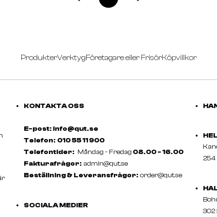
Produkter
Verktyg
Företagare eller Frisör
Köpvillkor
KONTAKTA OSS
HAN
E-post: info@qut.se
m
HE
Telefon:
010 55 11 900
Ka
Telefontider:
Måndag - Fredag
08.00 - 16.00
254 
Fakturafrågor:
admin@qut.se
Beställning & Leveransfrågor:
order@qut.se
är
HA
Boh
SOCIALA MEDIER
302 