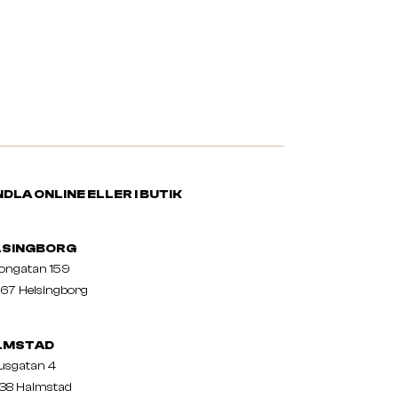
DLA ONLINE ELLER I BUTIK
LSINGBORG
nongatan 159
67 Helsingborg
LMSTAD
usgatan 4
38 Halmstad