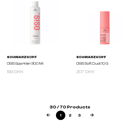
SCHWARZKOPF
SCHWARZKOPF
OSIS Freeze Pump 200 Ml
OSIS Session
183 DKK
207 DKK
30 / 70 Products
1
2
3