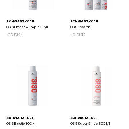
199 DKK
119 DKK
SCHWARZKOPF
SCHWARZKOPF
OSiS G.Force 150ml
OSIS Thrill 100 Ml