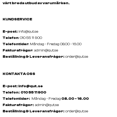
vårt breda utbud av varumärken.
SCHWARZKOPF
SCHWARZKOPF
OSIS Flatliner 200 Ml
OSIS Glow 50 Ml
KUNDSERVICE
E-post:
info@qut.se
Telefon
: 010 55 11 900
Telefontider
: Måndag - Fredag 08.00 - 16.00
Fakturafrågor
:
admin@qut.se
Beställning & Leveransfrågor:
order@qut.se
KONTAKTA OSS
E-post: info@qut.se
Telefon:
010 55 11 900
Telefontider:
Måndag - Fredag
08.00 - 16.00
Fakturafrågor:
admin@qut.se
Beställning & Leveransfrågor:
order@qut.se
SCHWARZKOPF
SCHWARZKOPF