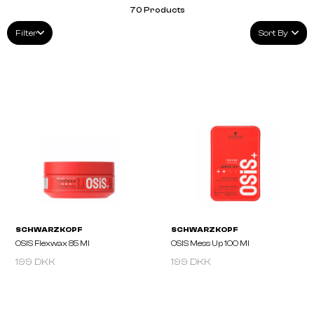
70
Products
Filter
Sort By
199 DKK
199 DKK