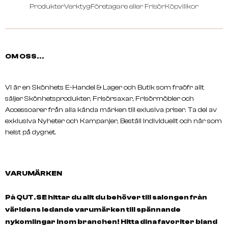
Produkter
Verktyg
Företagare eller Frisör
Köpvillkor
SCHWARZKOPF
SCHWARZKOPF
OSIS Elastic 300 Ml
OSIS Super Shield 300 M
OM OSS...
Vi är en Skönhets E-Handel & Lager och Butik som fraöfr allt
säljer Skönhetsprodukter, Frisörsaxar, Frisörmöbler och
Accessoarer från alla kända märken till exlusiva priser. Ta del av
exklusiva Nyheter och Kampanjer, Beställ individuellt och när som
helst på dygnet.
VARUMÄRKEN
På QUT.SE hittar du allt du behöver till salongen från
världens ledande varumärken till spännande
nykomlingar inom branchen! Hitta dina favoriter bland