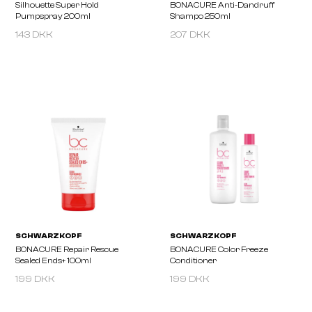
143 DKK
207 DKK
SCHWARZKOPF
SCHWARZKOPF
OSIS Volume Up 300 Ml
OSIS Dust It 10G
199 DKK
199 DKK