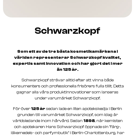
Schwarzkopf
Som ett av de tre bästa kosmetikamärkena i
världen representerar Schwarzkopf kvalitet,
expertis samt innovation och har gjort det i mer
än 125 år.
Schwarzkopf strävar alltid efter att vinna både
konsumenters och professionella frisörers fulla tillit. Detta
gagnar alla våra produktinnovationer som lanseras
under varumärket Schwarzkopf.
För över
125 år
sedan lade en liten apotekskedja i Berlin
grunden till varumärket Schwarzkopf, som idag är
världsledande inom hårvård. Sedan
1898
, när kemisten
och apotekaren Hans Schwarzkopf öppnade sin ”färg-,
läkemedels- och parfymbutik” i Berlin-Charlottenburg, har