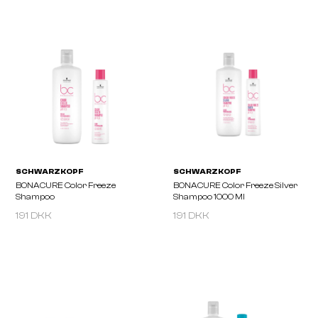
SCHWARZKOPF
SCHWARZKOPF
Silhouette Super Hold
BONACURE Anti-Dandru
Pumpspray 200ml
Shampo 250ml
191 DKK
191 DKK
SCHWARZKOPF
SCHWARZKOPF
BONACURE Repair Rescue
BONACURE Color Freez