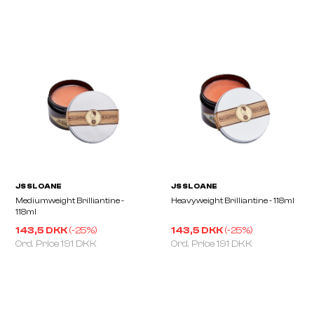
Matte Clay 85g
Whip 85g
143,5 DKK
(-
25
%)
143,5 DKK
(-
25
%)
Ord. Price
191 DKK
Ord. Price
191 DKK
NOSTRUM
NOSTRUM
Matte Paste 100ml
Gel Pomade 100ml