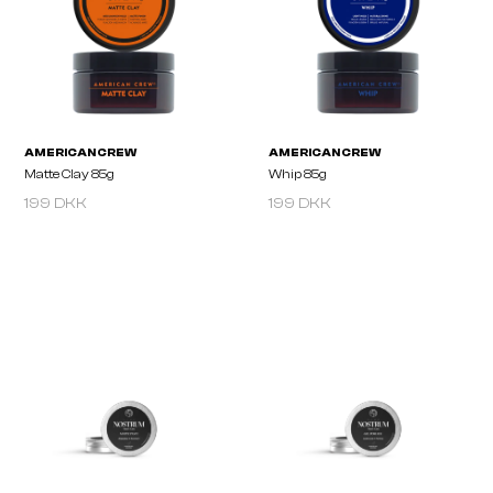
AMERICAN CREW
AMERICAN CREW
Defining Paste 85g
Molding Clay 85g
199 DKK
199 DKK