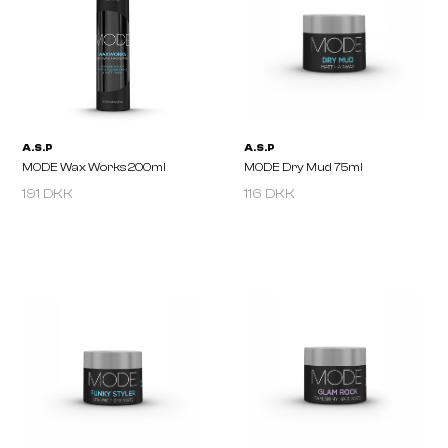
K.FINISH Fiber Molding Paste 75
MODE Push Up Wax 75
Ml
191 DKK
116 DKK
A.S.P
A.S.P
MODE Wax Works 200ml
MODE Dry Mud 75ml