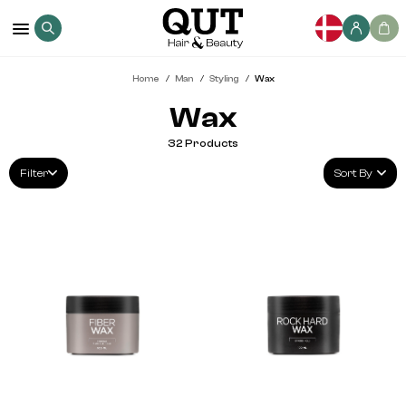
Home
Man
Styling
Wax
Wax
32
Products
Filter
Sort By