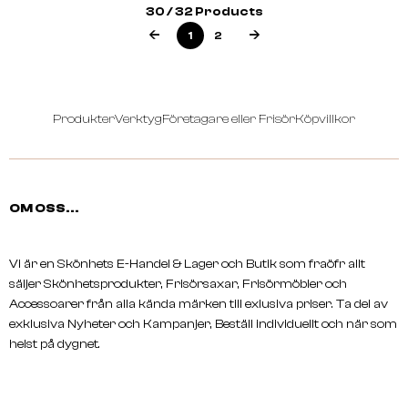
30 / 32 Products
1
2
Produkter
Verktyg
Företagare eller Frisör
Köpvillkor
OM OSS...
Vi är en Skönhets E-Handel & Lager och Butik som fraöfr allt
säljer Skönhetsprodukter, Frisörsaxar, Frisörmöbler och
TRUMAN
JS SLOANE
Accessoarer från alla kända märken till exlusiva priser. Ta del av
Matt Clay Pomade 100 Ml
Lightweight Pomade - 11
exklusiva Nyheter och Kampanjer, Beställ individuellt och när som
helst på dygnet.