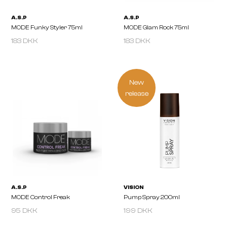
183 DKK
183 DKK
New
release
A.S.P
A.S.P
MODE Funky Styler 75ml
MODE Glam Rock 75ml
95 DKK
199 DKK