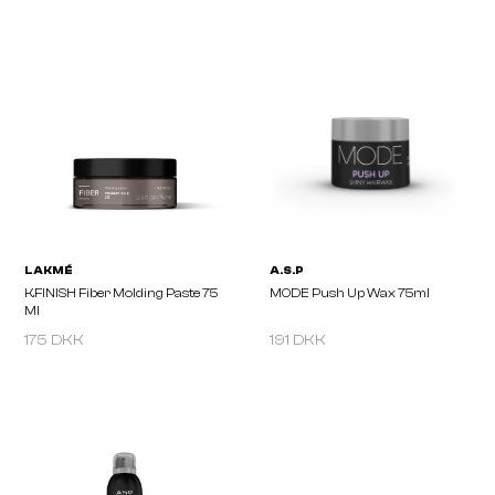
VISION
LAKMÉ
Spray Wax 200ml
K.FINISH Working Wax 7
175 DKK
191 DKK
LAKMÉ
A.S.P