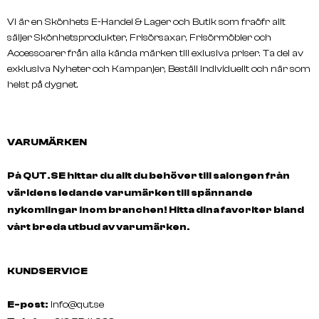
Vi är en Skönhets E-Handel & Lager och Butik som fraöfr allt
säljer Skönhetsprodukter, Frisörsaxar, Frisörmöbler och
Accessoarer från alla kända märken till exlusiva priser. Ta del av
exklusiva Nyheter och Kampanjer, Beställ individuellt och när som
helst på dygnet.
VARUMÄRKEN
På QUT.SE hittar du allt du behöver till salongen från
världens ledande varumärken till spännande
nykomlingar inom branchen! Hitta dina favoriter bland
vårt breda utbud av varumärken.
KUNDSERVICE
E-post:
info@qut.se