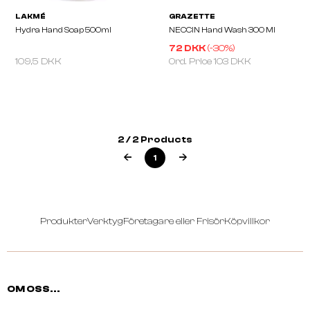
72 DKK
(-
30
%)
109,5 DKK
Ord. Price
103 DKK
LAKMÉ
GRAZETTE
Hydra Hand Soap 500ml
NECCIN Hand Wash 300
2 / 2 Products
1
Produkter
Verktyg
Företagare eller Frisör
Köpvillkor
OM OSS...