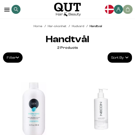
Home
Har-skonhet
Hudvard
Handtval
Handtvål
2
Products
Filter
Sort By