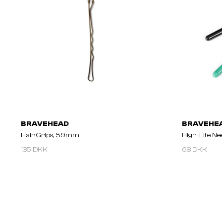
BRAVEHEAD
BRAVEHE
Hair Grips, 59mm
High-Lite Ne
135 DKK
68 DKK