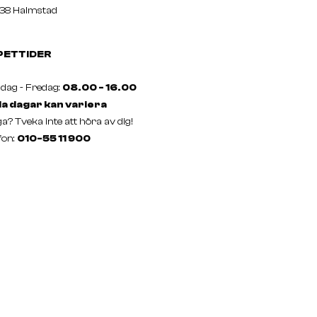
38 Halmstad
PETTIDER
ag - Fredag:
08.00 - 16.00
a dagar kan variera
a? Tveka inte att höra av dig!
fon:
010-55 11 900