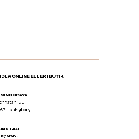
DLA ONLINE ELLER I BUTIK
LSINGBORG
nongatan 159
67 Helsingborg
LMSTAD
usgatan 4