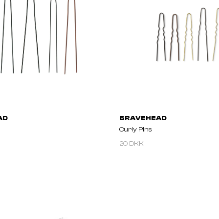
AD
BRAVEHEAD
Curly Pins
20 DKK