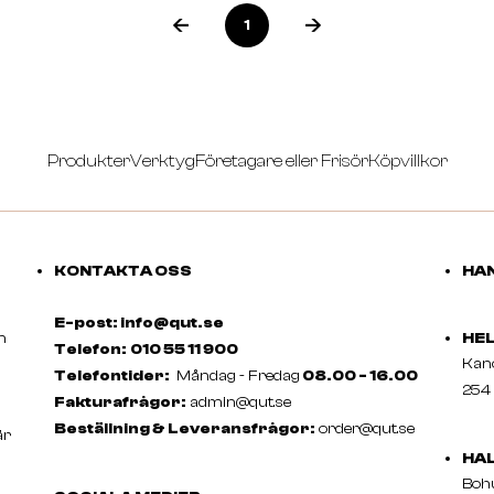
1
Produkter
Verktyg
Företagare eller Frisör
Köpvillkor
KONTAKTA OSS
HAN
E-post: info@qut.se
m
HE
Telefon:
010 55 11 900
Ka
Telefontider:
Måndag - Fredag
08.00 - 16.00
254 
Fakturafrågor:
admin@qut.se
Beställning & Leveransfrågor:
order@qut.se
är
HA
Boh