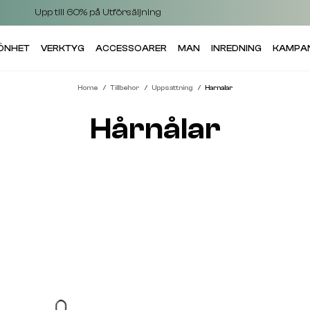
Upp till 60% på Utförsäljning
KÖNHET
VERKTYG
ACCESSOARER
MAN
INREDNING
KAMPA
Home
Tillbehor
Uppsattning
Harnalar
Hårnålar