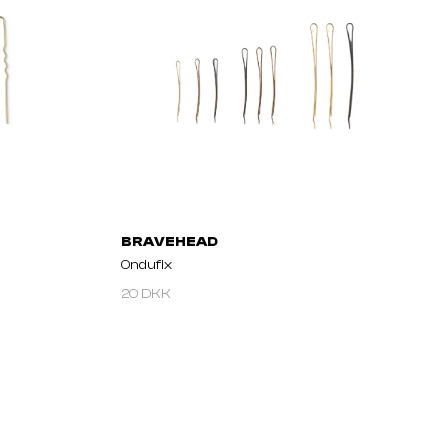
BRAVEHEAD
Ondufix
20 DKK