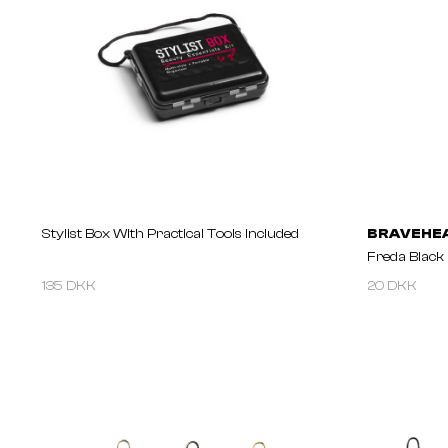
Stylist Box With Practical Tools Included
BRAVEHE
Freda Black
135 DKK
20 DKK