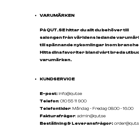
VARUMÄRKEN
På QUT.SE hittar du allt du behöver till
salongen från världens ledande varumä
till spännande nykomlingar inom branche
Hitta dina favoriter bland vårt breda utbu
varumärken.
KUNDSERVICE
E-post:
info@qut.se
Telefon
: 010 55 11 900
Telefontider
: Måndag - Fredag 08.00 - 16.00
Fakturafrågor
:
admin@qut.se
Beställning & Leveransfrågor:
order@qut.s