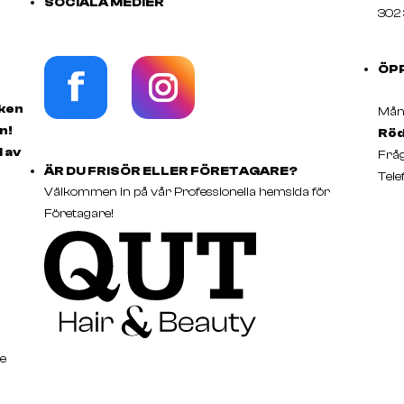
SOCIALA MEDIER
302 
ÖP
rken
Månd
n!
Röd
d av
Fråg
ÄR DU FRISÖR ELLER FÖRETAGARE?
Tele
Välkommen in på vår Professionella hemsida för
Företagare!
e