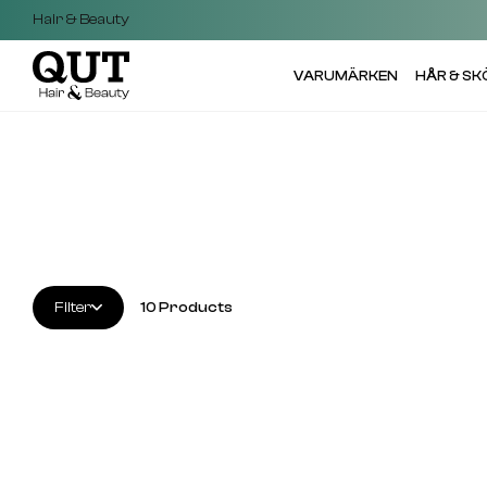
Hair & Beauty
VARUMÄRKEN
HÅR & S
Filter
10
Products