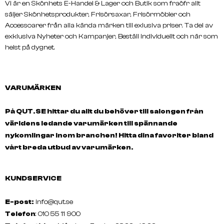
Vi är en Skönhets E-Handel & Lager och Butik som fraöfr allt
säljer Skönhetsprodukter, Frisörsaxar, Frisörmöbler och
Accessoarer från alla kända märken till exlusiva priser. Ta del av
exklusiva Nyheter och Kampanjer, Beställ individuellt och när som
helst på dygnet.
VARUMÄRKEN
På QUT.SE hittar du allt du behöver till salongen från
världens ledande varumärken till spännande
nykomlingar inom branchen! Hitta dina favoriter bland
vårt breda utbud av varumärken.
KUNDSERVICE
E-post:
info@qut.se
Telefon
: 010 55 11 900