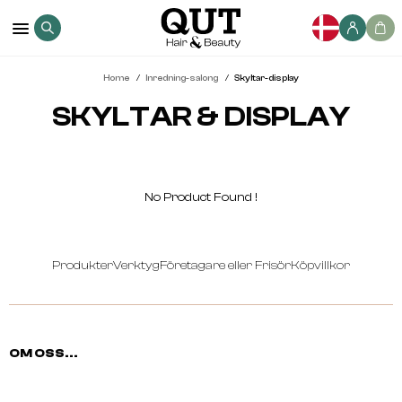
Home
Inredning-salong
Skyltar-display
SKYLTAR & DISPLAY
No Product Found
!
Produkter
Verktyg
Företagare eller Frisör
Köpvillkor
OM OSS...