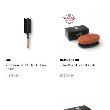
HERCULES SÄGEMANN
WAHL
Hercules Wood Brush 9044
Barber Fade Brush
148 DKK
159 DKK
JRL
1541 LONDON