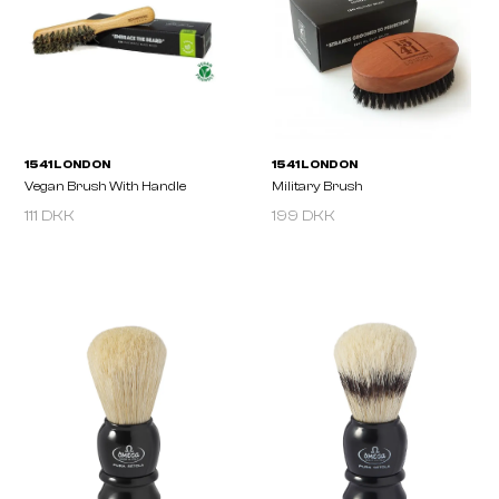
Premium Double Hair & Beard
Travel Sized Beard Bru
Brush
111 DKK
199 DKK
1541 LONDON
1541 LONDON
Vegan Brush With Handle
Military Brush