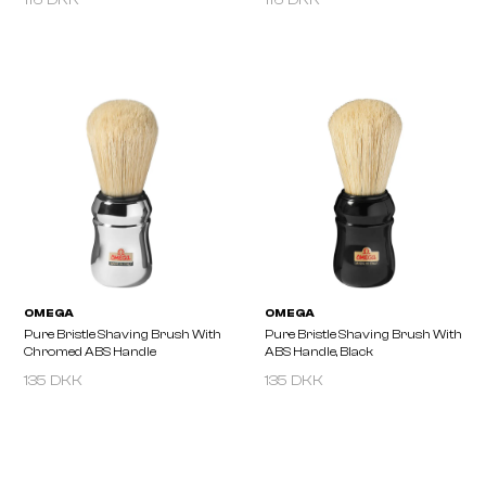
116 DKK
116 DKK
OMEGA
OMEGA
Pure Bristle Shaving Brush With
Pure Bristle Shaving Br
135 DKK
135 DKK
Plastic Handle, White
Ash Wood Handle