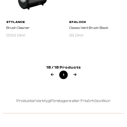
1.599 DKK
39 DKK
18 / 18 Products
OMEGA
OMEGA
1
Goodfellas The Hog Pure Bristle
Goodfellas Wild Hog Pure
Produkter
Verktyg
Företagare eller Frisör
Köpvillkor