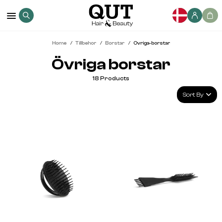
Home
Tillbehor
Borstar
Ovriga-borstar
Övriga borstar
18
Products
Sort By