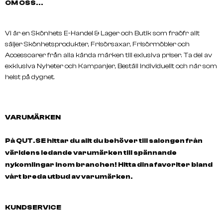
OM OSS...
Vi är en Skönhets E-Handel & Lager och Butik som fraöfr allt
säljer Skönhetsprodukter, Frisörsaxar, Frisörmöbler och
Accessoarer från alla kända märken till exlusiva priser. Ta del av
exklusiva Nyheter och Kampanjer, Beställ individuellt och när som
helst på dygnet.
STYLANCE
EFALOCK
Brush Cleaner
Classic Vent Brush Blac
VARUMÄRKEN
På QUT.SE hittar du allt du behöver till salongen från
världens ledande varumärken till spännande
nykomlingar inom branchen! Hitta dina favoriter bland
vårt breda utbud av varumärken.
KUNDSERVICE