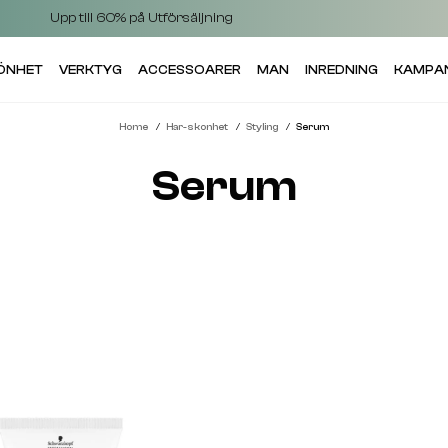
Upp till 60% på Utförsäljning
KÖNHET
VERKTYG
ACCESSOARER
MAN
INREDNING
KAMPA
Home
Har-skonhet
Styling
Serum
Serum