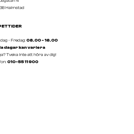
usgatan 4
38 Halmstad
PETTIDER
ag - Fredag:
08.00 - 16.00
a dagar kan variera
a? Tveka inte att höra av dig!
fon:
010-55 11 900