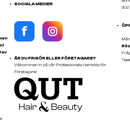
Boh
SOCIALA MEDIER
302 
ÖP
rken
Månd
n!
Röd
d av
Fråg
ÄR DU FRISÖR ELLER FÖRETAGARE?
Tele
Välkommen in på vår Professionella hemsida för
Företagare!
e