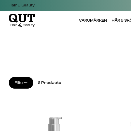
Hair & Beauty
VARUMÄRKEN
HÅR & S
Filter
6
Products