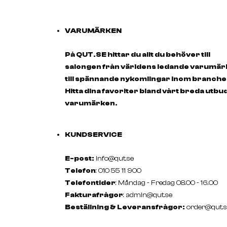
VARUMÄRKEN
På QUT.SE hittar du allt du behöver till
salongen från världens ledande varumä
till spännande nykomlingar inom branche
Hitta dina favoriter bland vårt breda utbu
varumärken.
KUNDSERVICE
E-post:
info@qut.se
Telefon
: 010 55 11 900
Telefontider
: Måndag - Fredag 08.00 - 16.00
Fakturafrågor
:
admin@qut.se
Beställning & Leveransfrågor:
order@qut.s