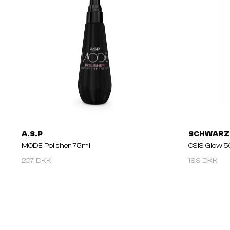
A.S.P
SCHWARZ
MODE Polisher 75ml
OSIS Glow 5
207 DKK
199 DKK