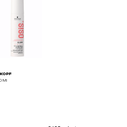
KOPF
0 Ml