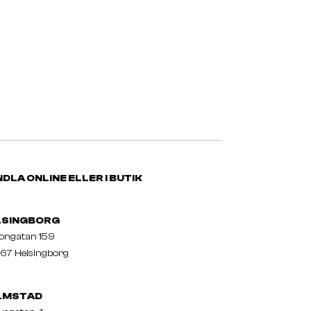
DLA ONLINE ELLER I BUTIK
LSINGBORG
nongatan 159
67 Helsingborg
LMSTAD