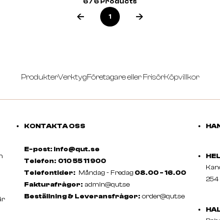
6 / 6 Products
1
Produkter
Verktyg
Företagare eller Frisör
Köpvillkor
KONTAKTA OSS
HAN
E-post: info@qut.se
m
HE
Telefon:
010 55 11 900
Ka
Telefontider:
Måndag - Fredag
08.00 - 16.00
254 
Fakturafrågor:
admin@qut.se
Beställning & Leveransfrågor:
order@qut.se
är
HA