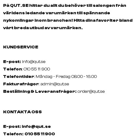
På QUT.SE hittar du allt du behöver till salongen från
världens ledande varumärken till spännande
nykomlingar inom branchen! Hitta dina favoriter bland
vårt breda utbud av varumärken.
KUNDSERVICE
E-post:
info@qut.se
Telefon
: 010 55 11 900
Telefontider
: Måndag - Fredag 08.00 - 16.00
Fakturafrågor
:
admin@qut.se
Beställning & Leveransfrågor:
order@qut.se
KONTAKTA OSS
E-post: info@qut.se
Telefon:
010 55 11 900