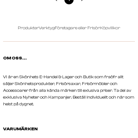
LAKMÉ
TEKNIA White Silver Travel Pack
Produkter
Verktyg
Företagare eller Frisör
Köpvillkor
OM OSS...
Vi är en Skönhets E-Handel & Lager och Butik som fraöfr allt
säljer Skönhetsprodukter, Frisörsaxar, Frisörmöbler och
Accessoarer från alla kända märken till exlusiva priser. Ta del av
exklusiva Nyheter och Kampanjer, Beställ individuellt och när som
helst på dygnet.
VARUMÄRKEN