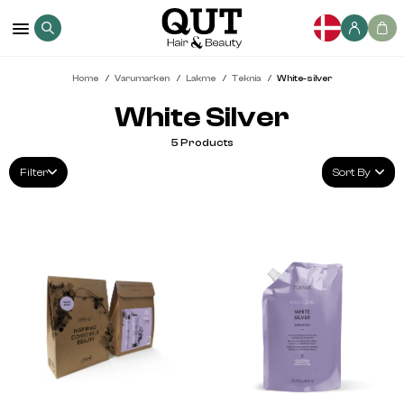
Home
Varumarken
Lakme
Teknia
White-silver
White Silver
5
Products
Filter
Sort By