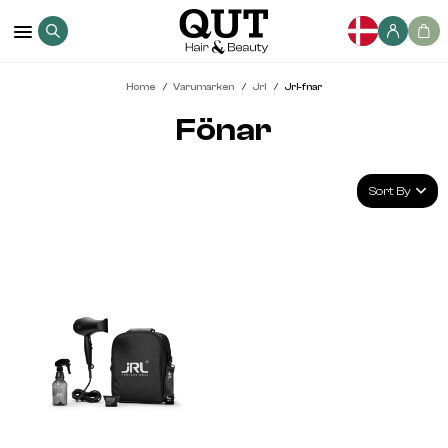
Home
Varumarken
Jrl
Jrl-fnar
Fönar
Sort By