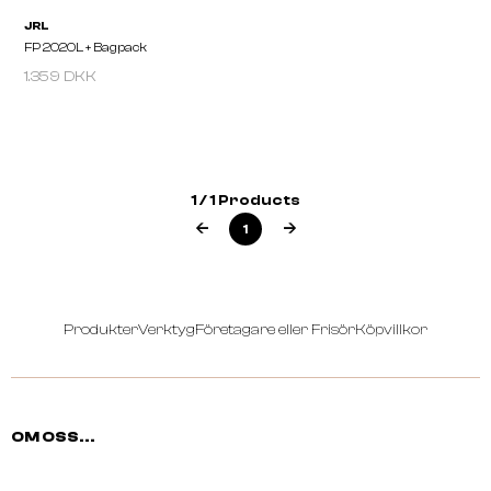
1.359 DKK
JRL
FP 2020L + Bagpack
1 / 1 Products
1
Produkter
Verktyg
Företagare eller Frisör
Köpvillkor
OM OSS...