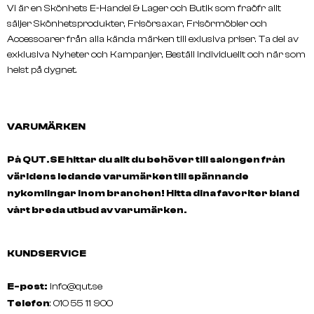
Vi är en Skönhets E-Handel & Lager och Butik som fraöfr allt
säljer Skönhetsprodukter, Frisörsaxar, Frisörmöbler och
Accessoarer från alla kända märken till exlusiva priser. Ta del av
exklusiva Nyheter och Kampanjer, Beställ individuellt och när som
helst på dygnet.
VARUMÄRKEN
På QUT.SE hittar du allt du behöver till salongen från
världens ledande varumärken till spännande
nykomlingar inom branchen! Hitta dina favoriter bland
vårt breda utbud av varumärken.
KUNDSERVICE
E-post:
info@qut.se
Telefon
: 010 55 11 900