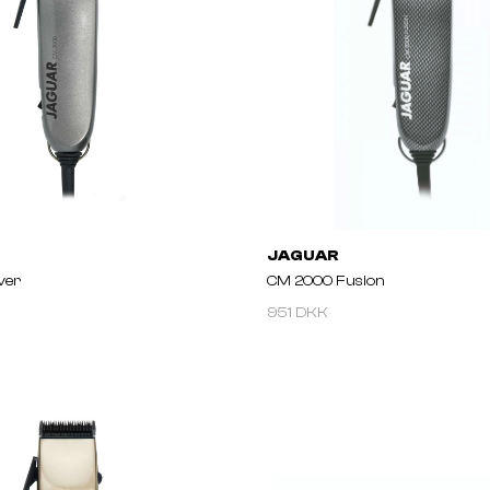
JAGUAR
ver
CM 2000 Fusion
951 DKK