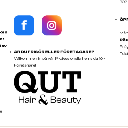
302 
ÖP
rken
Månd
n!
Röd
d av
Fråg
ÄR DU FRISÖR ELLER FÖRETAGARE?
Tele
Välkommen in på vår Professionella hemsida för
Företagare!
e