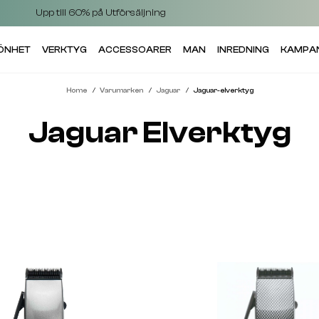
Upp till 60% på Utförsäljning
KÖNHET
VERKTYG
ACCESSOARER
MAN
INREDNING
KAMPA
Home
Varumarken
Jaguar
Jaguar-elverktyg
Jaguar Elverktyg