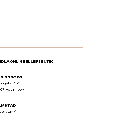
DLA ONLINE ELLER I BUTIK
LSINGBORG
nongatan 159
67 Helsingborg
LMSTAD
usgatan 4