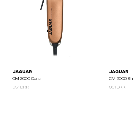
JAGUAR
JAGUAR
CM 2000 Coral
CM 2000 She
951 DKK
951 DKK