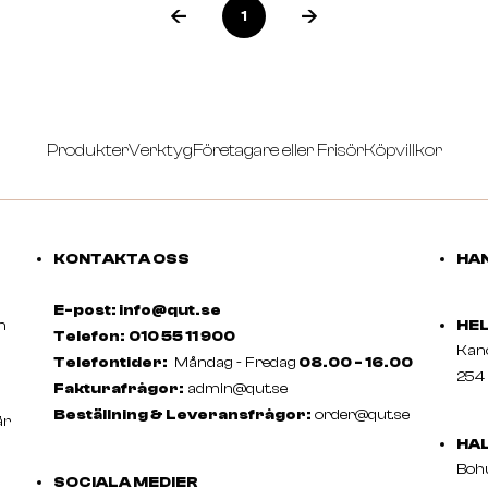
1
Produkter
Verktyg
Företagare eller Frisör
Köpvillkor
KONTAKTA OSS
HAN
E-post: info@qut.se
m
HE
Telefon:
010 55 11 900
Ka
Telefontider:
Måndag - Fredag
08.00 - 16.00
254 
Fakturafrågor:
admin@qut.se
Beställning & Leveransfrågor:
order@qut.se
är
HA
Boh
SOCIALA MEDIER