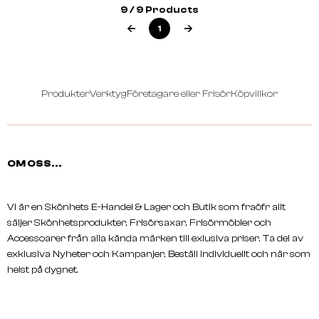
9 / 9 Products
1
Produkter
Verktyg
Företagare eller Frisör
Köpvillkor
A.S.P
KITOKO Oil Treatment - Gift Pack
OM OSS...
Vi är en Skönhets E-Handel & Lager och Butik som fraöfr allt
säljer Skönhetsprodukter, Frisörsaxar, Frisörmöbler och
Accessoarer från alla kända märken till exlusiva priser. Ta del av
exklusiva Nyheter och Kampanjer, Beställ individuellt och när som
helst på dygnet.