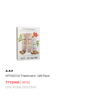
SWEET GUMMY BEARS
SWEET GUMMY BEARS
Vitamin Shampoo 250ml
Vitamin Conditioner 25
171 DKK
(-
35
%)
Ord. Price
263 DKK