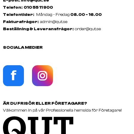
E-post: info@qut.se
Telefon:
010 55 11 900
Telefontider:
Måndag - Fredag
08.00 - 16.00
Fakturafrågor:
admin@qut.se
Beställning & Leveransfrågor:
order@qut.se
SOCIALA MEDIER
ÄR DU FRISÖR ELLER FÖRETAGARE?
Välkommen in på vår Professionella hemsida för Företagare!