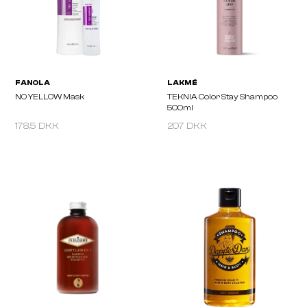
178,5 DKK
207 DKK
FANOLA
LAKMÉ
NO YELLOW Mask
TEKNIA Color Stay Sha
500ml