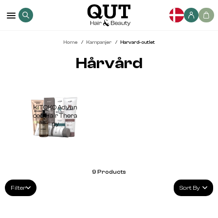
Home
Kampanjer
Harvard-outlet
Hårvård
KITOKO Advan
ced Hair Thera
py
9
Products
Filter
Sort By