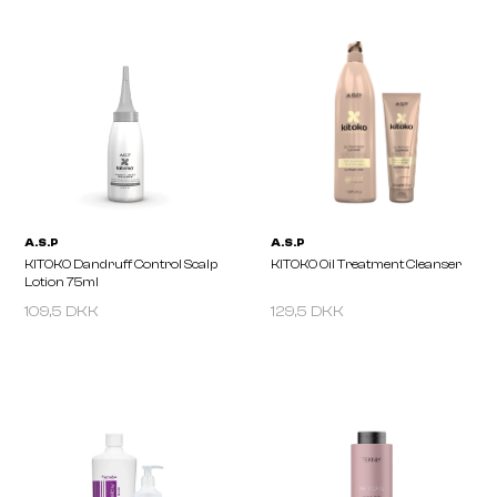
109,5 DKK
129,5 DKK
A.S.P
A.S.P
KITOKO Dandruff Control Scalp
KITOKO Oil Treatment Cl
Lotion 75ml