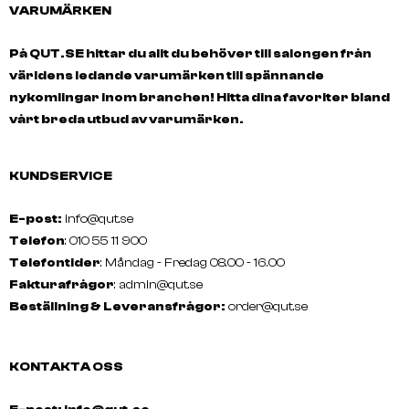
VARUMÄRKEN
På QUT.SE hittar du allt du behöver till salongen från
världens ledande varumärken till spännande
nykomlingar inom branchen! Hitta dina favoriter bland
vårt breda utbud av varumärken.
KUNDSERVICE
E-post:
info@qut.se
Telefon
: 010 55 11 900
Telefontider
: Måndag - Fredag 08.00 - 16.00
Fakturafrågor
:
admin@qut.se
Beställning & Leveransfrågor:
order@qut.se
KONTAKTA OSS