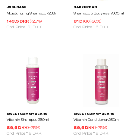
143,5 DKK
(-
25
%)
81 DKK
(-
30
%)
Ord. Price
191 DKK
Ord. Price
116 DKK
JS SLOANE
DAPPER DAN
Moisturizing Shampoo - 236ml
Shampoo & Bodywash 
89,5 DKK
(-
25
%)
89,5 DKK
(-
25
%)
Ord. Price
119 DKK
Ord. Price
119 DKK