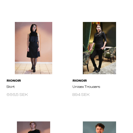
RIONOIR
RIONOIR
Satin Turtleneck Singlet
Satin Shirt
666,5 SEK
894 SEK