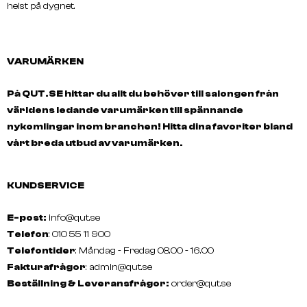
helst på dygnet.
VARUMÄRKEN
På QUT.SE hittar du allt du behöver till salongen från
världens ledande varumärken till spännande
nykomlingar inom branchen! Hitta dina favoriter bland
vårt breda utbud av varumärken.
KUNDSERVICE
E-post:
info@qut.se
Telefon
: 010 55 11 900
Telefontider
: Måndag - Fredag 08.00 - 16.00
Fakturafrågor
:
admin@qut.se
Beställning & Leveransfrågor:
order@qut.se