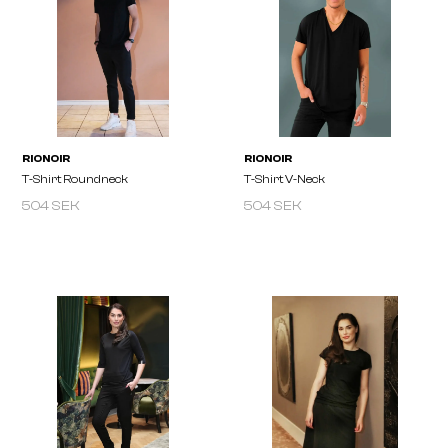
RIONOIR
RIONOIR
Skirt
Unisex Trousers
504 SEK
504 SEK