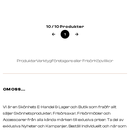
RIONOIR
RIONOIR
Ladies T-Shirt 3/4 Arm
Ladies T-Shirt
10 / 10 Produkter
1
Produkter
Verktyg
Företagare eller Frisör
Köpvillkor
OM OSS...
Vi är en Skönhets E-Handel & Lager och Butik som fraöfr allt
säljer Skönhetsprodukter, Frisörsaxar, Frisörmöbler och
RIONOIR
RIONOIR
Accessoarer från alla kända märken till exlusiva priser. Ta del av
Ladies T-Shirt V-Neck
Satin Wrap Blouse
exklusiva Nyheter och Kampanjer, Beställ individuellt och när som