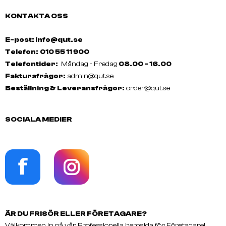
KONTAKTA OSS
E-post: info@qut.se
Telefon:
010 55 11 900
Telefontider:
Måndag - Fredag
08.00 - 16.00
Fakturafrågor:
admin@qut.se
Beställning & Leveransfrågor:
order@qut.se
SOCIALA MEDIER
ÄR DU FRISÖR ELLER FÖRETAGARE?
Välkommen in på vår Professionella hemsida för Företagare!