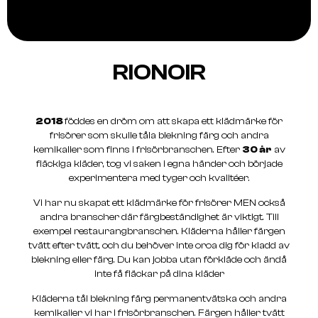
RIONOIR
2018
föddes en dröm om att skapa ett klädmärke för
frisörer som skulle tåla blekning färg och andra
kemikalier som finns i frisörbranschen. Efter
30 år
av
fläckiga kläder, tog vi saken i egna händer och började
experimentera med tyger och kvalitéer.
Vi har nu skapat ett klädmärke för frisörer MEN också
andra branscher där färgbeständighet är viktigt. Till
exempel restaurangbranschen. Kläderna håller färgen
tvätt efter tvätt, och du behöver inte oroa dig för kladd av
blekning eller färg. Du kan jobba utan förkläde och ändå
inte få fläckar på dina kläder
Kläderna tål blekning färg permanentvätska och andra
kemikalier vi har i frisörbranschen. Färgen håller tvätt