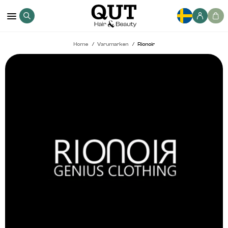
Home
Varumarken
Rionoir