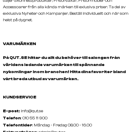
säljer Skönhetsprodukter, Frisörsaxar, Frisörmöbler och
Accessoarer från alla kända märken till exlusiva priser. Ta del av
exklusiva Nyheter och Kampanjer, Beställ individuellt och när som
helst på dygnet.
VARUMÄRKEN
På QUT.SE hittar du allt du behöver till salongen från
världens ledande varumärken till spännande
nykomlingar inom branchen! Hitta dina favoriter bland
vårt breda utbud av varumärken.
KUNDSERVICE
E-post:
info@qut.se
Telefon
: 010 55 11 900
Telefontider
: Måndag - Fredag 08.00 - 16.00