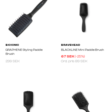
OLIVIA GARDEN
BRAVEHEAD
Expert Care Rectangular Nylon
Rosé Thermal Paddle B
Bristle G&B L
67 SEK
(-
25
%)
239 SEK
Ord. pris
89 SEK