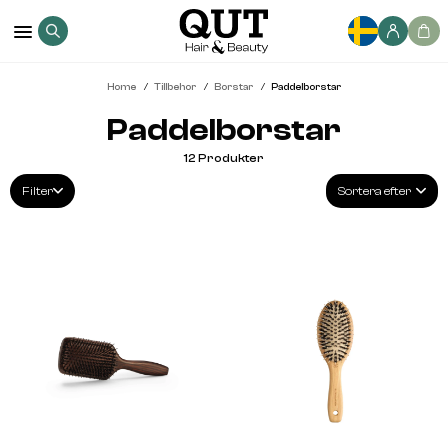
Home
Tillbehor
Borstar
Paddelborstar
Paddelborstar
12
Produkter
Filter
Sortera efter