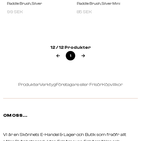
99 SEK
85 SEK
12 / 12 Produkter
1
Produkter
Verktyg
Företagare eller Frisör
Köpvillkor
OM OSS...
BRAVEHEAD
BRAVEHEAD
Paddle Brush, Silver
Paddle Brush, Silver Min
Vi är en Skönhets E-Handel & Lager och Butik som fraöfr allt