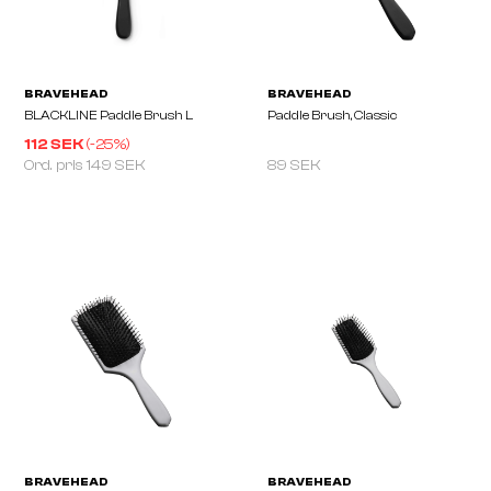
BIO IONIC
BRAVEHEAD
GRAPHENE Styling Paddle
BLACKLINE Mini Paddle
Brush
112 SEK
(-
25
%)
Ord. pris
149 SEK
89 SEK
BRAVEHEAD
BRAVEHEAD
BLACKLINE Paddle Brush L
Paddle Brush, Classic