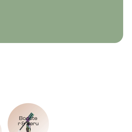
Booste
r & Seru
m