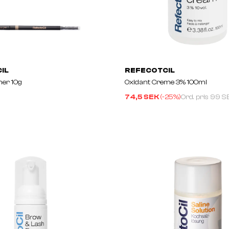
IL
REFECOTCIL
ner 10g
Oxidant Creme 3% 100ml
74,5 SEK
(-
25
%)
Ord. pris
99 S