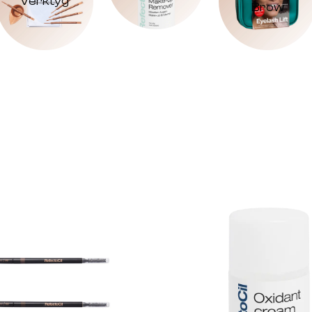
Verktyg
Brow