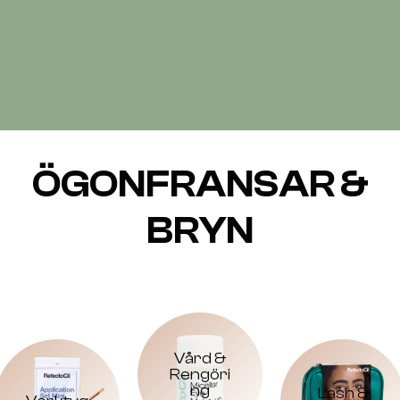
ÖGONFRANSAR &
BRYN
Vård &
Rengöri
ng
Lash &