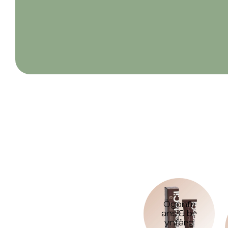
Ögonfr
ans & br
ynfärg