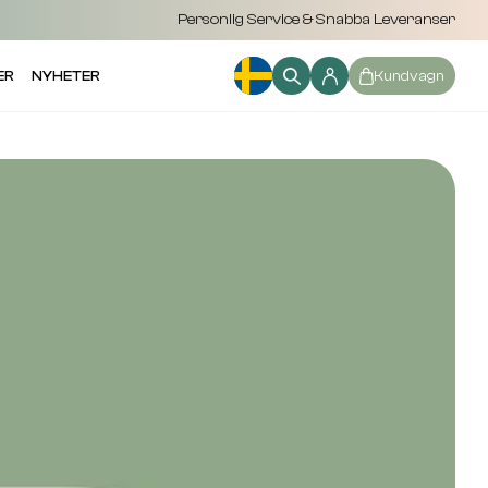
Personlig Service & Snabba Leveranser
ER
NYHETER
Kundvagn