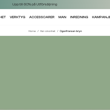
Upp till 60% på Utförsäljning
HET
VERKTYG
ACCESSOARER
MAN
INREDNING
KAMPANJ
Home
Har-skonhet
Ogonfransar-bryn