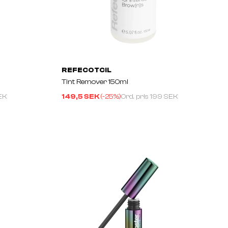
REFECOTCIL
Tint Remover 150ml
EK
149,5 SEK
(-
25
%)
Ord. pris
199 SEK