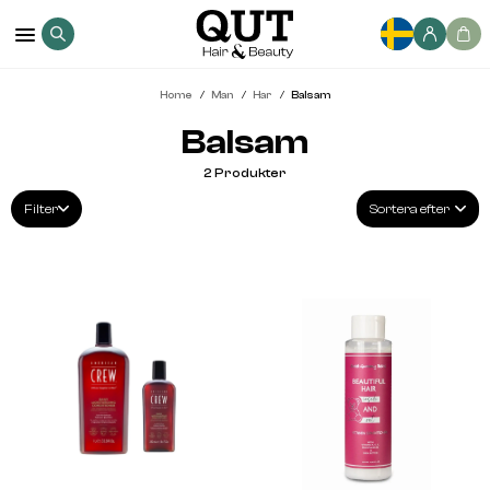
Home
Man
Har
Balsam
Balsam
2
Produkter
Filter
Sortera efter