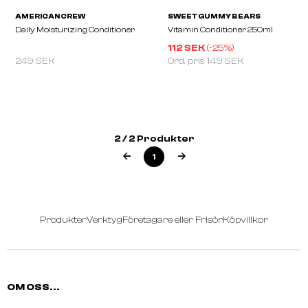
112 SEK
(-
25
%)
249 SEK
Ord. pris
149 SEK
AMERICAN CREW
SWEET GUMMY BEARS
Daily Moisturizing Conditioner
Vitamin Conditioner 25
2 / 2 Produkter
1
Produkter
Verktyg
Företagare eller Frisör
Köpvillkor
OM OSS...