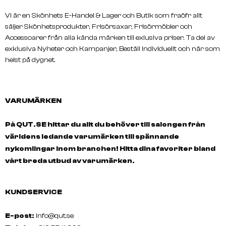
Vi är en Skönhets E-Handel & Lager och Butik som fraöfr allt
säljer Skönhetsprodukter, Frisörsaxar, Frisörmöbler och
Accessoarer från alla kända märken till exlusiva priser. Ta del av
exklusiva Nyheter och Kampanjer, Beställ individuellt och när som
helst på dygnet.
VARUMÄRKEN
På QUT.SE hittar du allt du behöver till salongen från
världens ledande varumärken till spännande
nykomlingar inom branchen! Hitta dina favoriter bland
vårt breda utbud av varumärken.
KUNDSERVICE
E-post:
info@qut.se