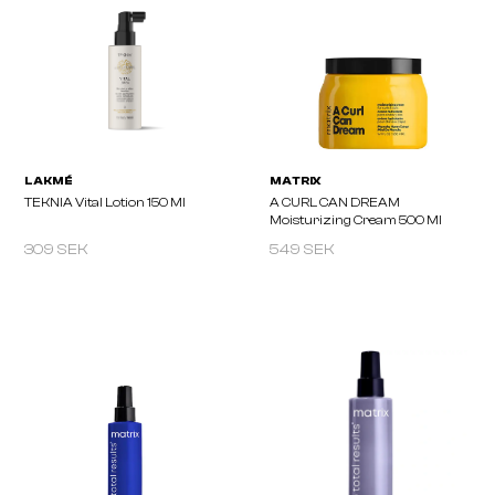
LAKMÉ
LAKMÉ
TEKNIA Frizz Control Protector
TEKNIA Retail Pack Orga
300 Ml
Balance
309 SEK
549 SEK
LAKMÉ
MATRIX