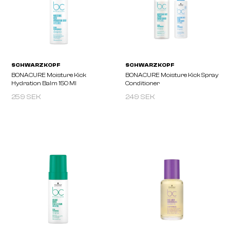
259 SEK
249 SEK
LAKMÉ
SCHWARZKOPF
TEKNIA Metal Remover Retail
BONACURE Repair Resc
Pack
Spray Conditioner