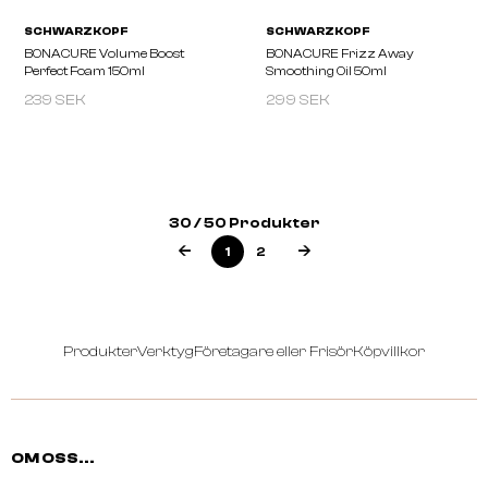
239 SEK
299 SEK
SCHWARZKOPF
SCHWARZKOPF
BONACURE Color Freeze Spray
BONACURE Moisture Kic
Conditioner
Bounce 150ml
30 / 50 Produkter
1
2
Produkter
Verktyg
Företagare eller Frisör
Köpvillkor
OM OSS...