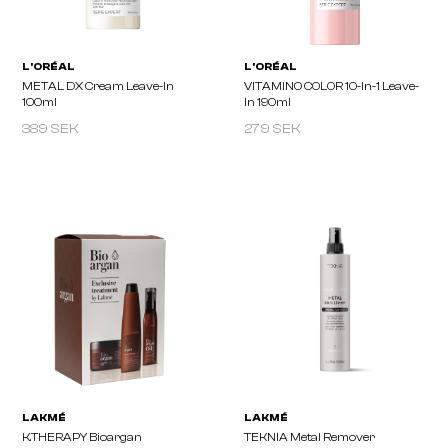
389 SEK
279 SEK
L'ORÉAL
L'ORÉAL
ABSOLUT REPAIR Molecular
Curl Expression Caring
Leave-In Mask 100ml
Mist 190ml