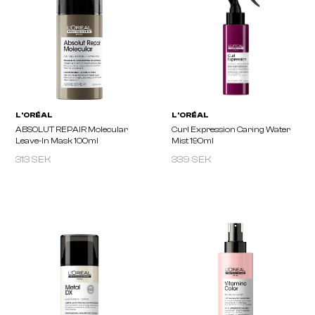
313 SEK
339 SEK
A.S.P
I.N.O
MODE Miracle Mist 250ml
Leave-In Instant Repair
50ml