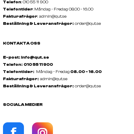
Telefon
: 010 55 11 900
Telefontider
: Måndag - Fredag 08.00 - 16.00
Fakturafrågor
:
admin@qut.se
Beställning & Leveransfrågor:
order@qut.se
SCHWARZKOPF
SCHWARZKOPF
BONACURE Volume Boost
BONACURE Frizz Away
Perfect Foam 150ml
Smoothing Oil 50ml
KONTAKTA OSS
E-post: info@qut.se
Telefon:
010 55 11 900
Telefontider:
Måndag - Fredag
08.00 - 16.00
Fakturafrågor:
admin@qut.se
Beställning & Leveransfrågor:
order@qut.se
SOCIALA MEDIER