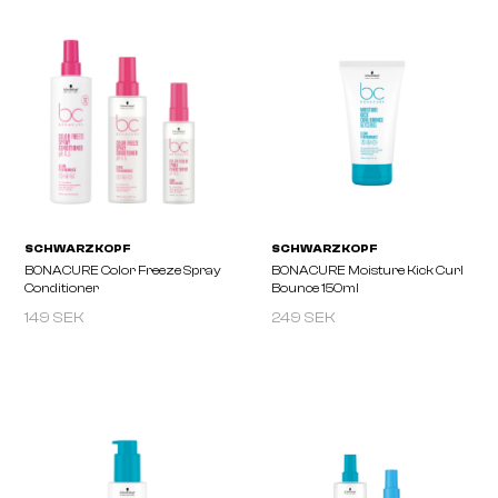
LAKMÉ
LAKMÉ
K.THERAPY Bioargan
TEKNIA Metal Remover
Consumer Pack
Protector Mist 300 Ml
149 SEK
249 SEK