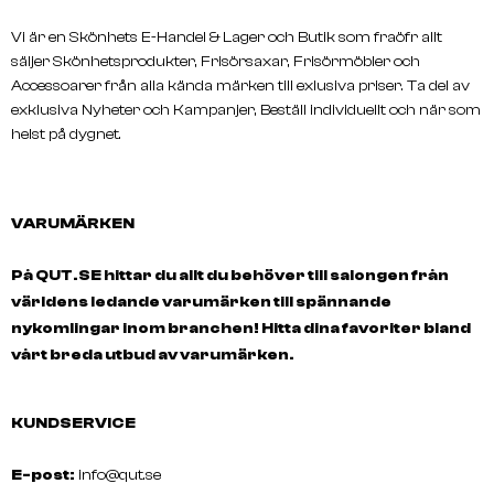
Vi är en Skönhets E-Handel & Lager och Butik som fraöfr allt
säljer Skönhetsprodukter, Frisörsaxar, Frisörmöbler och
Accessoarer från alla kända märken till exlusiva priser. Ta del av
exklusiva Nyheter och Kampanjer, Beställ individuellt och när som
helst på dygnet.
SCHWARZKOPF
SCHWARZKOPF
BONACURE Moisture Kick
BONACURE Moisture Kic
Hydration Balm 150 Ml
Conditioner
VARUMÄRKEN
På QUT.SE hittar du allt du behöver till salongen från
världens ledande varumärken till spännande
nykomlingar inom branchen! Hitta dina favoriter bland
vårt breda utbud av varumärken.
KUNDSERVICE
E-post:
info@qut.se