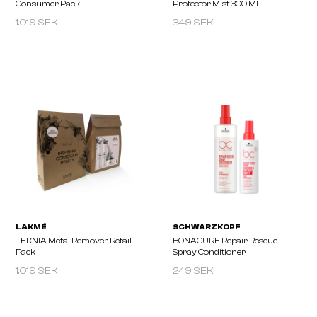
1.019 SEK
349 SEK
L'ORÉAL
L'ORÉAL
METAL DX Cream Leave-In
VITAMINO COLOR 10-In-1
100ml
In 190ml
1.019 SEK
249 SEK