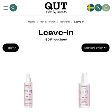
Home
Har-skonhet
Harvard
Leave-in
Leave-In
50
Produkter
Filter
Sortera efter