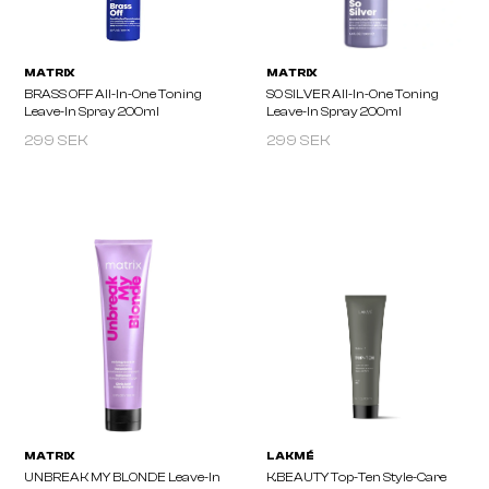
TEKNIA Vital Lotion 150 Ml
A CURL CAN DREAM
Moisturizing Cream 50
299 SEK
299 SEK
MATRIX
MATRIX
BRASS OFF All-In-One Toning
SO SILVER All-In-One To
Leave-In Spray 200ml
Leave-In Spray 200ml