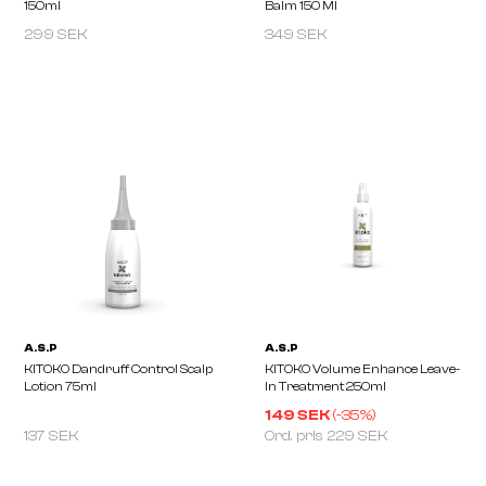
299 SEK
349 SEK
MATRIX
LAKMÉ
UNBREAK MY BLONDE Leave-In
K.BEAUTY Top-Ten Style
149 SEK
(-
35
%)
150ml
Balm 150 Ml
137 SEK
Ord. pris
229 SEK