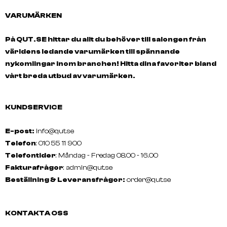
VARUMÄRKEN
På QUT.SE hittar du allt du behöver till salongen från
världens ledande varumärken till spännande
nykomlingar inom branchen! Hitta dina favoriter bland
vårt breda utbud av varumärken.
KUNDSERVICE
E-post:
info@qut.se
Telefon
: 010 55 11 900
Telefontider
: Måndag - Fredag 08.00 - 16.00
Fakturafrågor
:
admin@qut.se
Beställning & Leveransfrågor:
order@qut.se
KONTAKTA OSS