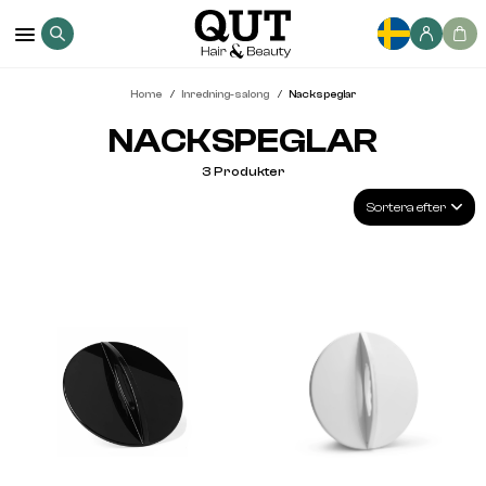
Home
Inredning-salong
Nackspeglar
NACKSPEGLAR
3
Produkter
Sortera efter