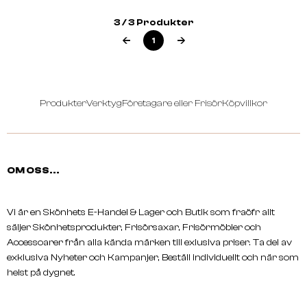
Salon Mirror Black
3 / 3 Produkter
1
Produkter
Verktyg
Företagare eller Frisör
Köpvillkor
OM OSS...
Vi är en Skönhets E-Handel & Lager och Butik som fraöfr allt
säljer Skönhetsprodukter, Frisörsaxar, Frisörmöbler och
Accessoarer från alla kända märken till exlusiva priser. Ta del av
exklusiva Nyheter och Kampanjer, Beställ individuellt och när som
helst på dygnet.