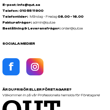
E-post: info@qut.se
Telefon:
010 55 11 900
Telefontider:
Måndag - Fredag
08.00 - 16.00
Fakturafrågor:
admin@qut.se
Beställning & Leveransfrågor:
order@qut.se
SOCIALA MEDIER
ÄR DU FRISÖR ELLER FÖRETAGARE?
Välkommen in på vår Professionella hemsida för Företagare!