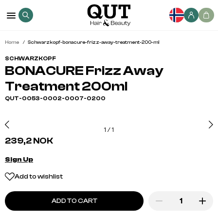
Home
Schwarzkopf-bonacure-frizz-away-treatment-200-ml
SCHWARZKOPF
BONACURE Frizz Away
Treatment 200ml
QUT-0053-0002-0007-0200
1
/
1
239,2 NOK
Sign Up
Add to wishlist
ADD TO CART