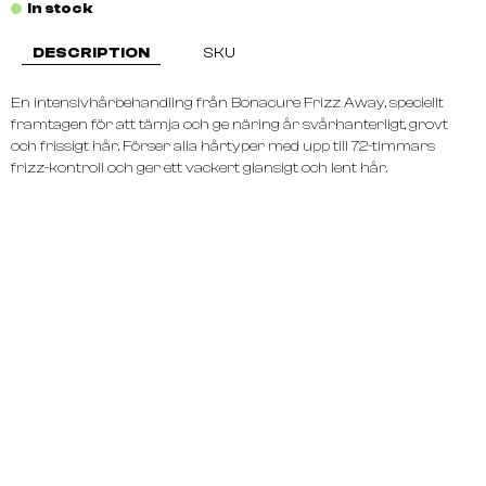
In stock
DESCRIPTION
SKU
En intensivhårbehandling från Bonacure Frizz Away, speciellt
framtagen för att tämja och ge näring år svårhanterligt, grovt
och frissigt hår. Förser alla hårtyper med upp till 72-timmars
frizz-kontroll och ger ett vackert glansigt och lent hår.