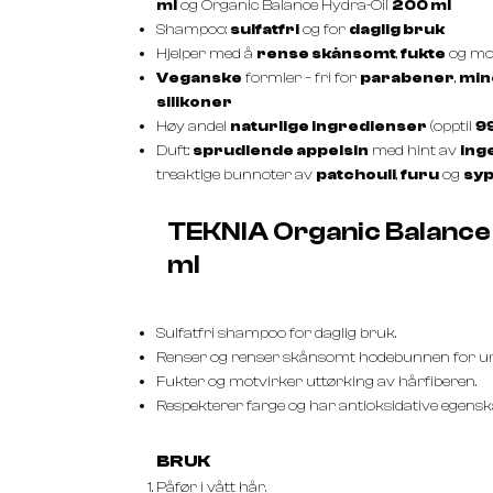
ml
og Organic Balance Hydra-Oil
200 ml
Shampoo:
sulfatfri
og for
daglig bruk
Hjelper med å
rense skånsomt
,
fukte
og mo
Veganske
formler – fri for
parabener
,
min
silikoner
Høy andel
naturlige ingredienser
(opptil
9
Duft:
sprudlende appelsin
med hint av
ing
treaktige bunnoter av
patchouli
,
furu
og
sy
TEKNIA Organic Balanc
ml
Sulfatfri shampoo for daglig bruk.
Renser og renser skånsomt hodebunnen for ur
Fukter og motvirker uttørking av hårfiberen.
Respekterer farge og har antioksidative egensk
BRUK
Påfør i vått hår.