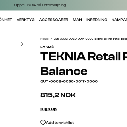
Upp till 60% på Utförsäljning
KÖNHET
VERKTYG
ACCESSOARER
MAN
INREDNING
KAMPA
Home
Qut-0002-0050-0017-0000-lakme-teknia-retail-pack
LAKMÉ
TEKNIA Retail
Balance
QUT-0002-0050-0017-0000
815,2 NOK
Sign Up
Add to wishlist