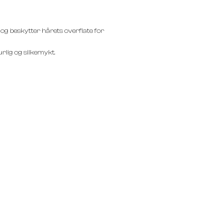
g beskytter hårets overflate for
rlig og silkemykt.