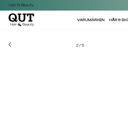
Hair & Beauty
VARUMÄRKEN
HÅR & S
2
/
5