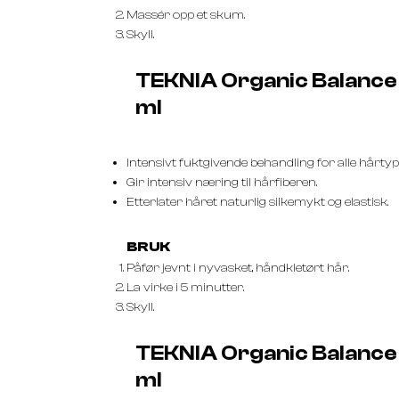
Massér opp et skum.
Skyll.
TEKNIA Organic Balanc
ml
Intensivt fuktgivende behandling for alle hårtyp
Gir intensiv næring til hårfiberen.
Etterlater håret naturlig silkemykt og elastisk.
BRUK
Påfør jevnt i nyvasket, håndkletørt hår.
La virke i 5 minutter.
Skyll.
TEKNIA Organic Balance
ml