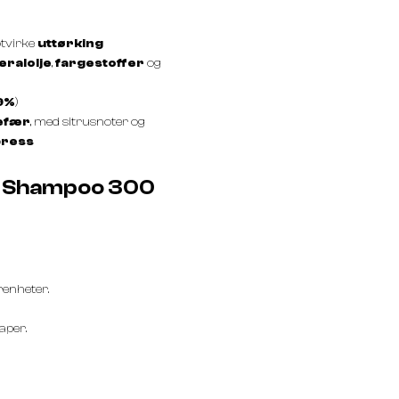
tvirke
uttørking
eralolje
,
fargestoffer
og
9%
)
efær
, med sitrusnoter og
press
e Shampoo 300
enheter.
aper.