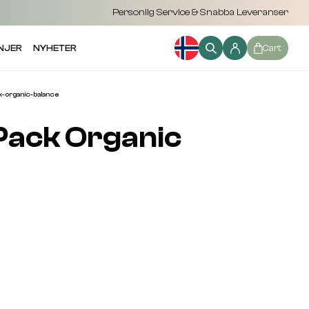
Personlig Service & Snabba Leveranser
NJER
NYHETER
Cart
-organic-balance
 Pack Organic