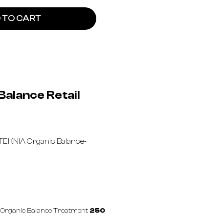
 TO CART
alance Retail
 TEKNIA Organic Balance-
, Organic Balance Treatment
250