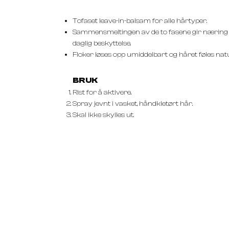
Tofaset leave-in-balsam for alle hårtyper.
Sammensmeltingen av de to fasene gir næring o
daglig beskyttelse.
Floker løses opp umiddelbart og håret føles natu
BRUK
Rist for å aktivere.
Spray jevnt i vasket, håndkletørt hår.
Skal ikke skylles ut.