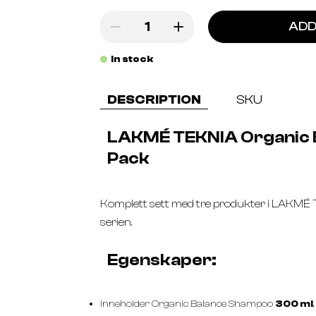
ADD
In stock
DESCRIPTION
SKU
LAKMÉ TEKNIA Organic B
Pack
Komplett sett med tre produkter i LAKMÉ
serien.
Egenskaper:
Inneholder Organic Balance Shampoo
300 ml