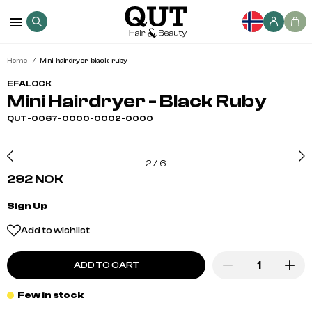
Home
Mini-hairdryer-black-ruby
EFALOCK
Mini Hairdryer - Black Ruby
QUT-0067-0000-0002-0000
2
/
6
292 NOK
Sign Up
Add to wishlist
ADD TO CART
Few in stock