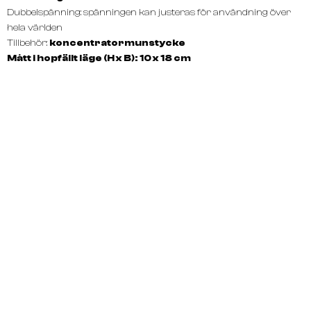
Dubbelspänning: spänningen kan justeras för användning över
hela världen
Tillbehör:
koncentratormunstycke
Mått i hopfällt läge (H x B): 10 x 18 cm