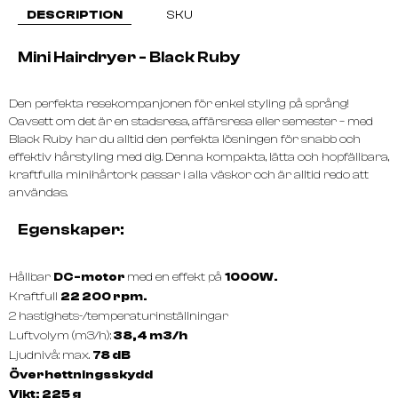
DESCRIPTION
SKU
Mini Hairdryer - Black Ruby
Den perfekta resekompanjonen för enkel styling på språng!
Oavsett om det är en stadsresa, affärsresa eller semester – med
Black Ruby har du alltid den perfekta lösningen för snabb och
effektiv hårstyling med dig. Denna kompakta, lätta och hopfällbara,
kraftfulla minihårtork passar i alla väskor och är alltid redo att
användas.
Egenskaper:
Hållbar
DC-motor
med en effekt på
1000W.
Kraftfull
22 200 rpm.
2 hastighets-/temperaturinställningar
Luftvolym (m3/h):
38,4 m3/h
Ljudnivå: max.
78 dB
Överhettningsskydd
Vikt: 225 g