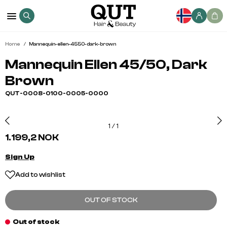
Home
Mannequin-ellen-4550-dark-brown
Mannequin Ellen 45/50, Dark
Brown
QUT-0008-0100-0005-0000
1
/
1
1.199,2 NOK
Sign Up
Add to wishlist
OUT OF STOCK
Out of stock