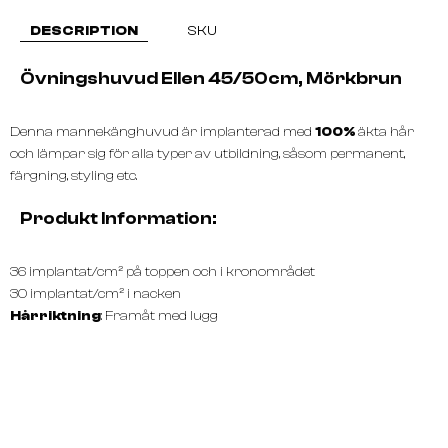
DESCRIPTION
SKU
Övningshuvud Ellen 45/50cm, Mörkbrun
Denna mannekänghuvud är implanterad med
100%
äkta hår
och lämpar sig för alla typer av utbildning, såsom permanent,
färgning, styling etc.
Produkt Information:
36 implantat/cm² på toppen och i kronområdet
30 implantat/cm² i nacken
Hårriktning
: Framåt med lugg