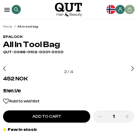
Home
All-in-tool-bag
EFALOCK
All In Tool Bag
QUT-0066-0102-0001-0000
2
/
4
452 NOK
Sign Up
Add to wishlist
ADD TO CART
Few in stock