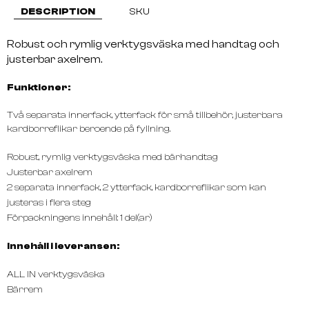
DESCRIPTION
SKU
Robust och rymlig verktygsväska med handtag och
justerbar axelrem.
Funktioner:
Två separata innerfack, ytterfack för små tillbehör, justerbara
kardborreflikar beroende på fyllning.
Robust, rymlig verktygsväska med bärhandtag
Justerbar axelrem
2 separata innerfack, 2 ytterfack, kardborreflikar som kan
justeras i flera steg
Förpackningens innehåll: 1 del(ar)
Innehåll i leveransen:
ALL IN verktygsväska
Bärrem