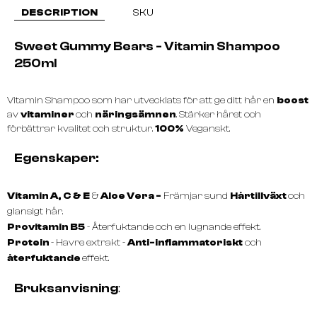
DESCRIPTION
SKU
Sweet Gummy Bears - Vitamin Shampoo
250ml
Vitamin Shampoo som har utvecklats för att ge ditt hår en
boost
av
vitaminer
och
näringsämnen
. Stärker håret och
förbättrar kvalitet och struktur.
100%
Veganskt.
Egenskaper:
Vitamin A, C & E
&
Aloe Vera -
Främjar sund
Hårtillväxt
och
glansigt hår.
Provitamin B5
- Återfuktande och en lugnande effekt.
Protein
- Havre extrakt -
Anti-inflammatoriskt
och
återfuktande
effekt.
Bruksanvisning
: