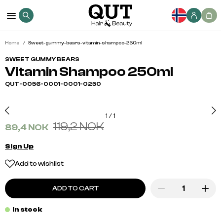
Home
Sweet-gummy-bears-vitamin-shampoo-250ml
SWEET GUMMY BEARS
Vitamin Shampoo 250ml
QUT-0056-0001-0001-0250
1
/
1
119,2 NOK
89,4 NOK
Sign Up
Add to wishlist
ADD TO CART
In stock