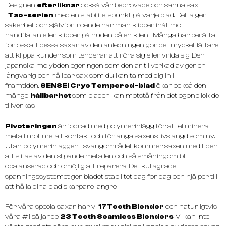
Designen
efterliknar
också vår beprövade och sanna sax
i
Tao-serien
med en stabilitetspunkt på varje blad. Detta ger
säkerhet och självförtroende när man klipper inåt mot
handflatan eller klipper på huden på en klient. Många har berättat
för oss att dessa saxar av den anledningen gör det mycket lättare
att klippa kunder som tenderar att röra sig eller vrida sig. Den
japanska molybdenlegeringen som den är tillverkad av ger en
långvarig och hållbar sax som du kan ta med dig in i
framtiden.
SENSEI Cryo Tempered-blad
ökar också den
mängd
hållbarhet
som bladen kan motstå från det ögonblick de
tillverkas.
Pivoteringen
är fodrad med polymerinlägg för att eliminera
metall mot metall-kontakt och förlänga saxens livslängd som ny.
Utan polymerinläggen i svängområdet kommer saxen med tiden
att slitas av den slipande metallen och så småningom bli
obalanserad och omöjlig att reparera. Det kullagrade
spänningssystemet ger bladet stabilitet dag för dag och hjälper till
att hålla dina blad skarpare längre.
För våra specialsaxar har vi
17 Tooth Blender
och naturligtvis
våra #1 säljande
23 Tooth Seamless Blenders
. Vi kan inte