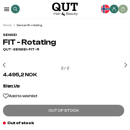
Home
Sensei-fit-rotating
SENSEI
FIT - Rotating
QUT-SENSEI-FIT-R
2
/
2
4.495,2 NOK
Sign Up
Add to wishlist
OUT OF STOCK
Out of stock