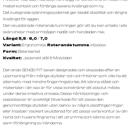
metall-kontakt och förlänga saxens livslängd som ny.
Det kullagrade spänningssystemet ger bladet stabilitet och längre
livslängd för eggen.
Den skulpterade roterande tumringen gör att du kan arbeta i alla
skärvinklar med armbågen nedåt och handleden rak.
Längd
:
5,5
/
6,0
/
7,0
Variant:
Ergonomisk,
Roterande tumme
, klippsax
Form:
Balanserad
Kvalitet:
Japanskt stål & Molybden
Den enda SENSEI FIT-saxen designades och skapades efter en
uppmaning från många stylister och och frisörer som ville ha ett
alternativ med mindre fingerringstorlek. Att känna stålet och
materialen i din sax är för vissa konstnärer ett absolut måste
under deras kreativa process. Dessa hårklippnings- och
specialsaxar är avsiktligt tillverkade för att passa den
genomsnittliga stylisten utan behov av några plastfingerringar
eller insatser. Vackert skulpterad för att passa varje kontur av din
hand och husera fingrarna i ett utrymme som känns som en
sann förlängning av händerna.