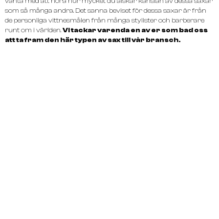
vänta med att höra hur mycket du älskar känslan av dessa saxar
som så många andra. Det sanna beviset för dessa saxar är från
de personliga vittnesmålen från många stylister och barberare
runt om i världen.
Vi tackar varenda en av er som bad oss
att ta fram den här typen av sax till vår bransch.