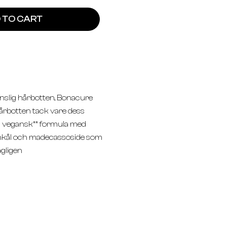
 TO CART
nslig hårbotten, Bonacure
hårbotten tack vare dess
h vegansk** formula med
önkål och madecassoside som
gligen