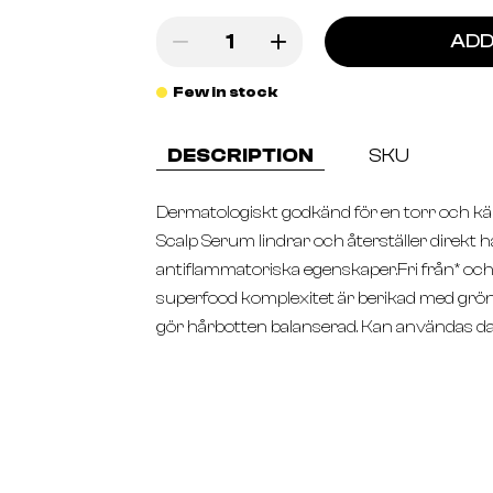
ADD
Few in stock
DESCRIPTION
SKU
Dermatologiskt godkänd för en torr och kä
Scalp Serum lindrar och återställer direkt 
antiflammatoriska egenskaper.Fri från* oc
superfood komplexitet är berikad med gr
gör hårbotten balanserad. Kan användas da