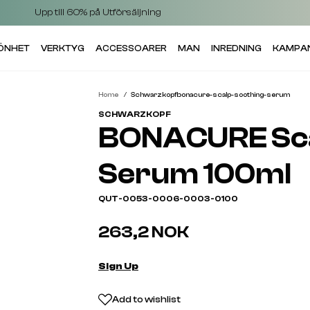
Upp till 60% på Utförsäljning
KÖNHET
VERKTYG
ACCESSOARER
MAN
INREDNING
KAMPA
Home
Schwarzkopfbonacure-scalp-soothing-serum
SCHWARZKOPF
BONACURE Sca
Serum 100ml
QUT-0053-0006-0003-0100
263,2 NOK
Sign Up
Add to wishlist