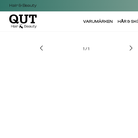
Hair & Beauty
VARUMÄRKEN
HÅR & S
1
/
1