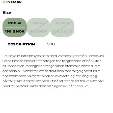
In stock
Size
200ml
100ml
400ml
199,2 NOK
119,2 NOK
319,2 NOK
DESCRIPTION
SKU
En leave-in, lätt spraybalsam med värmeskydd från Bonacure
Color Freeze, speciellt framtagen för färgbehandlat hår. Utan
silikoner eller konstgjorda färgämnen återställs håret till sitt
optimala pH-värde för att perfekt låsa fast färgpigment inuti
fiberstammen, vilket förhindrar avmattning, för långvarig
hårfärg. Använd för att reda ut håret och få ett friskt, slätt hår
med förbättrad hanterbarhet. Vegansk* hårprodukt.