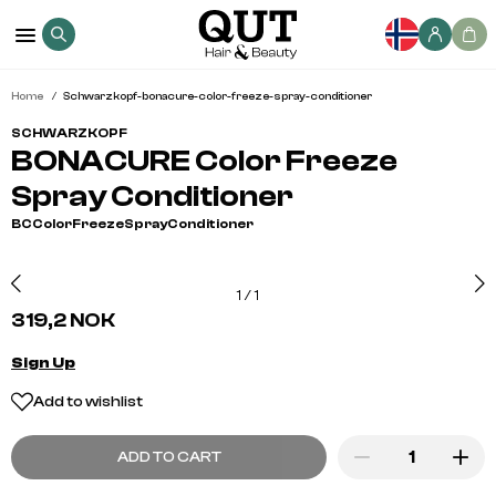
Home
Schwarzkopf-bonacure-color-freeze-spray-conditioner
SCHWARZKOPF
BONACURE Color Freeze
Spray Conditioner
BCColorFreezeSprayConditioner
1
/
1
319,2 NOK
Sign Up
Add to wishlist
ADD TO CART