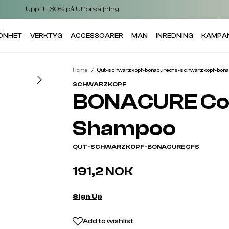
Upp till 60% på Utförsäljning
KÖNHET
VERKTYG
ACCESSOARER
MAN
INREDNING
KAMPA
Home
Qut-schwarzkopf-bonacurecfs-schwarzkopf-bona
SCHWARZKOPF
BONACURE Col
Shampoo
QUT-SCHWARZKOPF-BONACURECFS
191,2 NOK
Sign Up
Add to wishlist