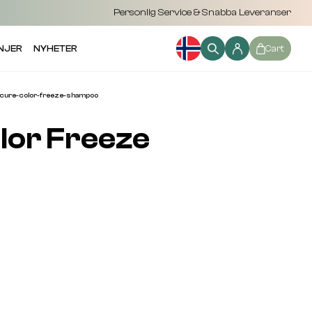
Personlig Service & Snabba Leveranser
NJER
NYHETER
Cart
cure-color-freeze-shampoo
or Freeze