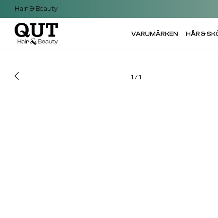
Hair & Beauty
VARUMÄRKEN
HÅR & S
1
/
1