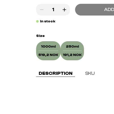
ADD
In stock
Size
1000ml
250ml
519,2 NOK
191,2 NOK
DESCRIPTION
SKU