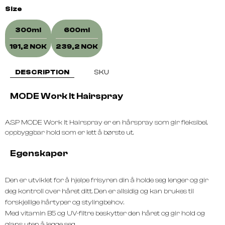
Size
300ml
600ml
191,2 NOK
239,2 NOK
DESCRIPTION
SKU
MODE Work It Hairspray
A.S.P MODE Work It Hairspray er en hårspray som gir fleksibel,
oppbyggbar hold som er lett å børste ut.
Egenskaper
Den er utviklet for å hjelpe frisyren din å holde seg lenger og gir
deg kontroll over håret ditt. Den er allsidig og kan brukes til
forskjellige hårtyper og stylingbehov.
Med vitamin B5 og UV-filtre beskytter den håret og gir hold og
glans uten å legge seg.