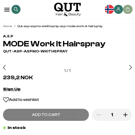
Home
Qut-asp-aspmo-wkithspray-asp-mode-work-it-hairspray
A.S.P
MODE Work It Hairspray
QUT-ASP-ASPMO-WKITHSPRAY
1
/
1
239,2 NOK
Sign Up
Add to wishlist
ADD TO CART
In stock