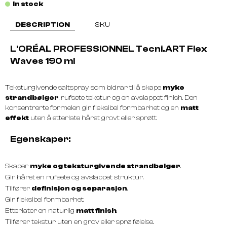
In stock
DESCRIPTION
SKU
L'ORÉAL PROFESSIONNEL Tecni.ART Flex
Waves 190 ml
Teksturgivende saltspray som bidrar til å skape
myke
strandbølger
, rufsete tekstur og en avslappet finish. Den
konsentrerte formelen gir fleksibel formbarhet og en
matt
effekt
uten å etterlate håret grovt eller sprøtt.
Egenskaper:
Skaper
myke og teksturgivende strandbølger
.
Gir håret en rufsete og avslappet struktur.
Tilfører
definisjon og separasjon
.
Gir fleksibel formbarhet.
Etterlater en naturlig
matt finish
.
Tilfører tekstur uten en grov eller sprø følelse.