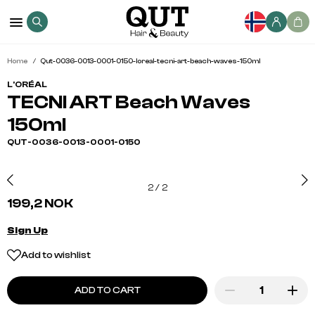
Home
Qut-0036-0013-0001-0150-loreal-tecni-art-beach-waves-150ml
L'ORÉAL
TECNI ART Beach Waves
150ml
QUT-0036-0013-0001-0150
2
/
2
199,2 NOK
Sign Up
Add to wishlist
ADD TO CART