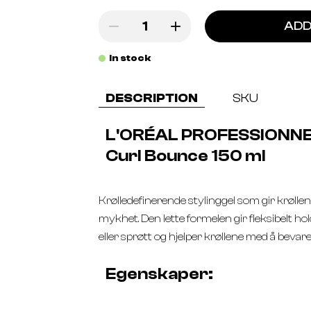
ADD
In stock
DESCRIPTION
SKU
L'ORÉAL PROFESSIONNEL
Curl Bounce 150 ml
Krølledefinerende stylinggel som gir krølle
mykhet. Den lette formelen gir fleksibelt hol
eller sprøtt og hjelper krøllene med å bevar
Egenskaper: