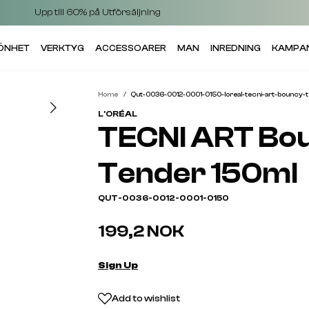
Upp till 60% på Utförsäljning
KÖNHET
VERKTYG
ACCESSOARER
MAN
INREDNING
KAMPA
Home
Qut-0036-0012-0001-0150-loreal-tecni-art-bouncy-
L'ORÉAL
TECNI ART Bo
Tender 150ml
QUT-0036-0012-0001-0150
199,2 NOK
Sign Up
Add to wishlist