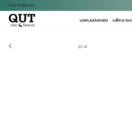
Hair & Beauty
VARUMÄRKEN
HÅR & S
2
/
4