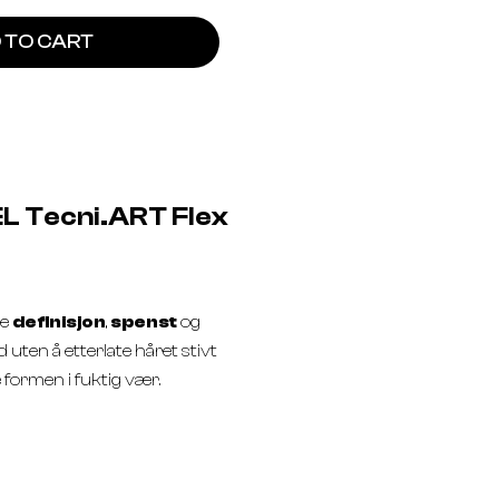
 TO CART
 Tecni.ART Flex
ne
definisjon
,
spenst
og
d uten å etterlate håret stivt
e formen i fuktig vær.