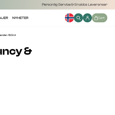
Personlig Service & Snabba Leveranser
NJER
NYHETER
Cart
tender-150ml
uncy &