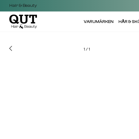
Hair & Beauty
VARUMÄRKEN
HÅR & S
1
/
1