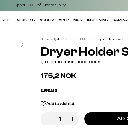
Upp till 60% på Utförsäljning
KÖNHET
VERKTYG
ACCESSOARER
MAN
INREDNING
KAMPA
Home
Qut-0008-0090-0003-0009-dryer-holder-swirl
Dryer Holder S
QUT-0008-0090-0003-0009
175,2 NOK
Sign Up
Add to wishlist
ADD