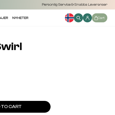
Personlig Service & Snabba Leveranser
NJER
NYHETER
Cart
wirl
 TO CART