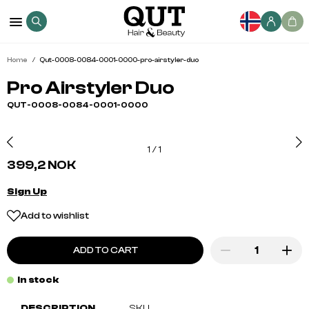
Home
Qut-0008-0084-0001-0000-pro-airstyler-duo
Pro Airstyler Duo
QUT-0008-0084-0001-0000
1
/
1
399,2 NOK
Sign Up
Add to wishlist
ADD TO CART
In stock
DESCRIPTION
SKU