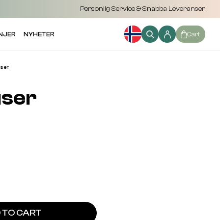
Personlig Service & Snabba Leveranser
NJER
NYHETER
Cart
user
user
 TO CART