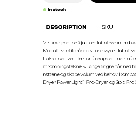
In stock
DESCRIPTION
SKU
Vri knappen for å justere luftstrømmen bas
Med alle ventiler åpne vil en høyere lufts
Lukk noen ventiler for å skape en mer målre
strømningsteknikk. Lange fingre når ned ti
røttene og skape volum ved behov. Kompatibel
Dryer, PowerLight™ Pro-Dryer og Gold Pro Spe