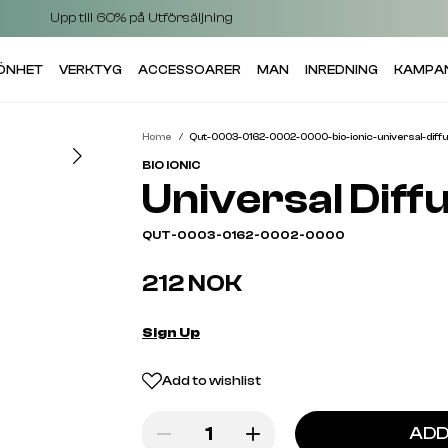
Upp till 60% på Utförsäljning
KÖNHET
VERKTYG
ACCESSOARER
MAN
INREDNING
KAMPA
Home
Qut-0003-0162-0002-0000-bio-ionic-universal-diff
BIO IONIC
Universal Diff
QUT-0003-0162-0002-0000
212 NOK
Sign Up
Add to wishlist
ADD