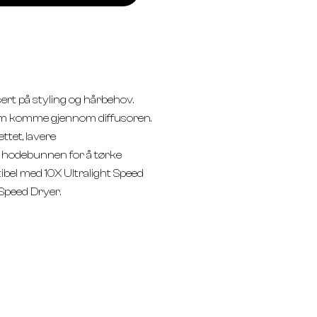
ert på styling og hårbehov.
trøm komme gjennom diffusoren.
ttet, lavere
l hodebunnen for å tørke
 med 10X Ultralight Speed ​​​​
ed ​​​​Dryer.