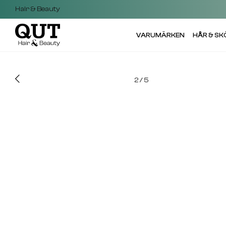
Hair & Beauty
VARUMÄRKEN
HÅR & S
2
/
5