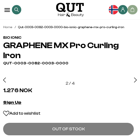
Home
Qut-0003-0082-0003-0000-bio-ionic-graphene-mx-pro-curling-iron
BIO IONIC
GRAPHENE MX Pro Curling
Iron
QUT-0003-0082-0003-0000
2
/
4
1.276 NOK
Sign Up
Add to wishlist
OUT OF STOCK