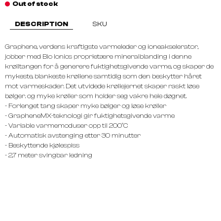
Out of stock
DESCRIPTION
SKU
Graphene, verdens kraftigste varmeleder og ioneakselerator,
jobber med Bio Ionics proprietære mineralblanding i denne
krølltangen for å generere fuktighetsgivende varme, og skaper de
mykeste, blankeste krøllene samtidig som den beskytter håret
mot varmeskader. Det utvidede krøllejernet skaper raskt løse
bølger. og myke krøller som holder seg vakre hele døgnet.
- Forlenget tang skaper myke bølger og løse krøller
- GrapheneMX-teknologi gir fuktighetsgivende varme
- Variable varmemoduser opp til 200°C
- Automatisk avstenging etter 30 minutter
- Beskyttende kjølespiss
- 2,7 meter svingbar ledning