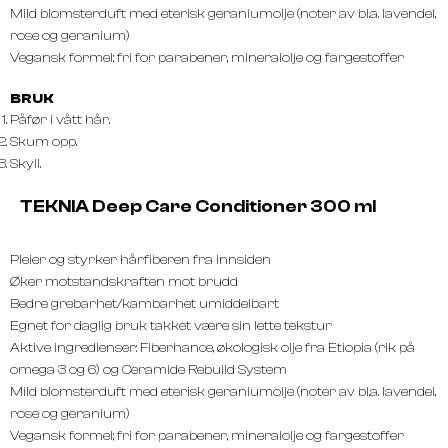
Mild blomsterduft med eterisk geraniumolje (noter av bl.a. lavendel,
rose og geranium)
Vegansk formel; fri for parabener, mineralolje og fargestoffer
BRUK
Påfør i vått hår.
Skum opp.
Skyll.
TEKNIA Deep Care Conditioner 300 ml
Pleier og styrker hårfiberen fra innsiden
Øker motstandskraften mot brudd
Bedre grebarhet/kambarhet umiddelbart
Egnet for daglig bruk takket være sin lette tekstur
Aktive ingredienser: Fiberhance, økologisk olje fra Etiopia (rik på
omega 3 og 6) og Ceramide Rebuild System
Mild blomsterduft med eterisk geraniumolje (noter av bl.a. lavendel,
rose og geranium)
Vegansk formel; fri for parabener, mineralolje og fargestoffer