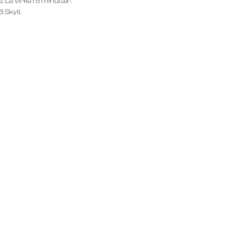
La virke i 5 minutter.
Skyll.