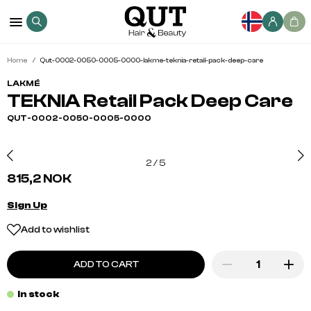
Home
Qut-0002-0050-0005-0000-lakme-teknia-retail-pack-deep-care
LAKMÉ
TEKNIA Retail Pack Deep Care
QUT-0002-0050-0005-0000
2
/
5
815,2 NOK
Sign Up
Add to wishlist
ADD TO CART
In stock