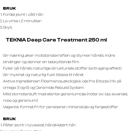
BRUK
Fordel jevnt i vått hår.
La virke i 2 minutter.
Skyll.
TEKNIA Deep Care Treatment 250 ml
Gir næring, øker motstandskraften og styrker hårets indre
bindinger og danner en beskyttende film
Fyller på hårets naturlige strukturelle stoffer (anti-aging-effekt)
Gir mykhet og naturlig fukt tilbake til håret
Aktive ingredienser: Fiberhance, økologisk olje fra Etiopia (rik på
omega 3 og 6) og Ceramide Rebuild System
Mild blomsterduft med eterisk geraniumolje (noter av bl.a. lavendel,
rose og geranium)
Vegansk formel; fri for parabener, mineralolje og fargestoffer
BRUK
Påfør jevnt i nyvasket, håndkletørt hår.