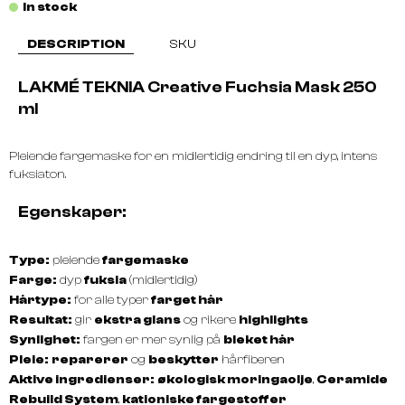
In stock
DESCRIPTION
SKU
LAKMÉ TEKNIA Creative Fuchsia Mask 250
ml
Pleiende fargemaske for en midlertidig endring til en dyp, intens
fuksiaton.
Egenskaper:
Type:
pleiende
fargemaske
Farge:
dyp
fuksia
(midlertidig)
Hårtype:
for alle typer
farget hår
Resultat:
gir
ekstra glans
og rikere
highlights
Synlighet:
fargen er mer synlig på
bleket hår
Pleie:
reparerer
og
beskytter
hårfiberen
Aktive ingredienser:
økologisk moringaolje
,
Ceramide
Rebuild System
,
kationiske fargestoffer