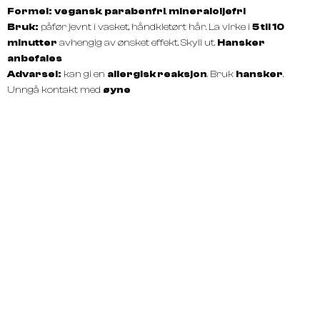
Formel:
vegansk
,
parabenfri
,
mineraloljefri
Bruk:
påfør jevnt i vasket, håndkletørt hår. La virke i
5 til 10
minutter
avhengig av ønsket effekt. Skyll ut.
Hansker
anbefales
Advarsel:
kan gi en
allergisk reaksjon
. Bruk
hansker
.
Unngå kontakt med
øyne