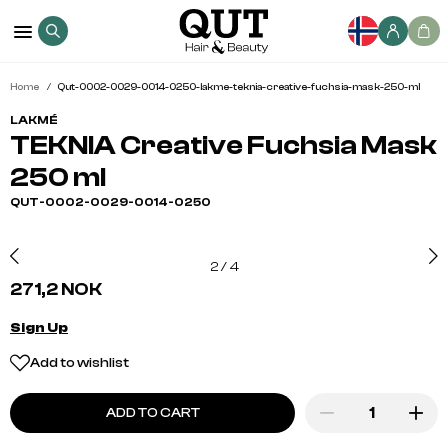
Home
Qut-0002-0029-0014-0250-lakme-teknia-creative-fuchsia-mask-250-ml
LAKMÉ
TEKNIA Creative Fuchsia Mask
250 ml
QUT-0002-0029-0014-0250
2
/
4
271,2 NOK
Sign Up
Add to wishlist
ADD TO CART