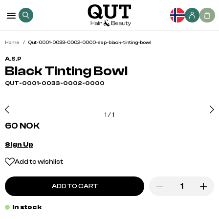
Home
Qut-0001-0033-0002-0000-asp-black-tinting-bowl
A.S.P
Black Tinting Bowl
QUT-0001-0033-0002-0000
1
/
1
60 NOK
Sign Up
Add to wishlist
ADD TO CART
In stock