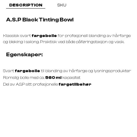
DESCRIPTION
SKU
A.S.P Black Tinting Bowl
Klassisk svart
fargebolle
for profesjonell blanding av hårfarge
og bleking i salong. Praktisk ved både påføringstasjon og vask.
Egenskaper:
Svart
fargebolle
til blanding av hårfarge og lysningsprodukter
Romslig bolle med ca.
560 ml
kapasitet
Del av A.S.P sitt profesjonelle
fargetilbehør